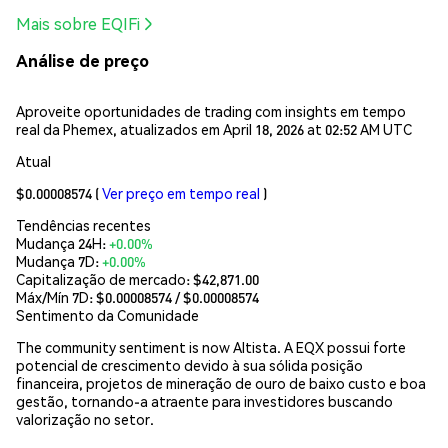
Mais sobre EQIFi
Análise de preço
Aproveite oportunidades de trading com insights em tempo
real da Phemex, atualizados em April 18, 2026 at 02:52 AM UTC
Atual
$0.00008574
(
Ver preço em tempo real
)
Tendências recentes
Mudança 24H:
+0.00%
Mudança 7D:
+0.00%
Capitalização de mercado:
$42,871.00
Máx/Mín 7D: $
0.00008574
/ $
0.00008574
Sentimento da Comunidade
The community sentiment is now Altista. A EQX possui forte
potencial de crescimento devido à sua sólida posição
financeira, projetos de mineração de ouro de baixo custo e boa
gestão, tornando-a atraente para investidores buscando
valorização no setor.