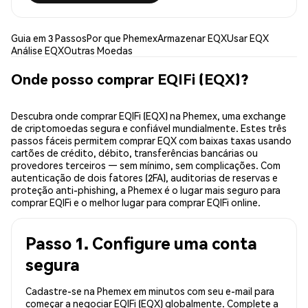
Guia em 3 Passos
Por que Phemex
Armazenar EQX
Usar EQX
Análise EQX
Outras Moedas
Onde posso comprar EQIFi (EQX)?
Descubra onde comprar EQIFi (EQX) na Phemex, uma exchange
de criptomoedas segura e confiável mundialmente. Estes três
passos fáceis permitem comprar EQX com baixas taxas usando
cartões de crédito, débito, transferências bancárias ou
provedores terceiros — sem mínimo, sem complicações. Com
autenticação de dois fatores (2FA), auditorias de reservas e
proteção anti-phishing, a Phemex é o lugar mais seguro para
comprar EQIFi e o melhor lugar para comprar EQIFi online.
Passo 1. Configure uma conta
segura
Cadastre-se na Phemex em minutos com seu e-mail para
começar a negociar EQIFi (EQX) globalmente. Complete a