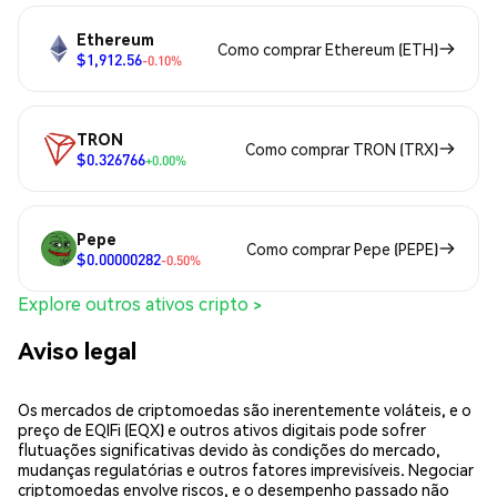
Ethereum
Como comprar Ethereum (ETH)
$1,912.56
-0.10%
TRON
Como comprar TRON (TRX)
$0.326766
+0.00%
Pepe
Como comprar Pepe (PEPE)
$0.00000282
-0.50%
Explore outros ativos cripto >
Aviso legal
Os mercados de criptomoedas são inerentemente voláteis, e o
preço de EQIFi (EQX) e outros ativos digitais pode sofrer
flutuações significativas devido às condições do mercado,
mudanças regulatórias e outros fatores imprevisíveis. Negociar
criptomoedas envolve riscos, e o desempenho passado não