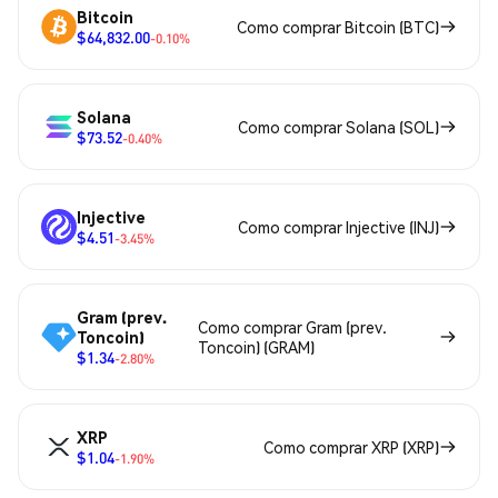
Bitcoin
Como comprar Bitcoin (BTC)
$64,832.00
-0.10%
Solana
Como comprar Solana (SOL)
$73.52
-0.40%
Injective
Como comprar Injective (INJ)
$4.51
-3.45%
Gram (prev.
Como comprar Gram (prev.
Toncoin)
Toncoin) (GRAM)
$1.34
-2.80%
XRP
Como comprar XRP (XRP)
$1.04
-1.90%