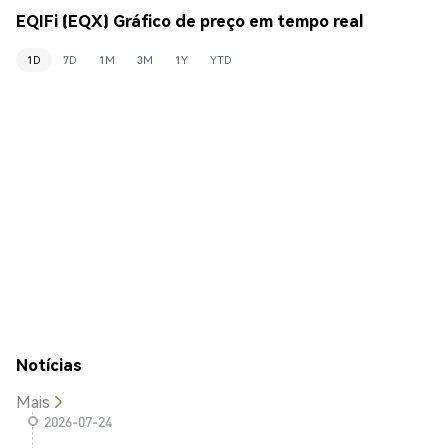
EQIFi (EQX) Gráfico de preço em tempo real
1D
7D
1M
3M
1Y
YTD
Notícias
Mais
2026-07-24