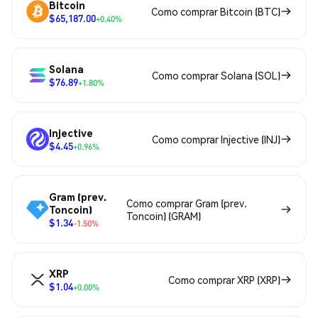
Bitcoin
Como comprar Bitcoin (BTC)
$65,187.00
+0.40%
Solana
Como comprar Solana (SOL)
$76.89
+1.80%
Injective
Como comprar Injective (INJ)
$4.45
+0.96%
Gram (prev.
Como comprar Gram (prev.
Toncoin)
Toncoin) (GRAM)
$1.34
-1.50%
XRP
Como comprar XRP (XRP)
$1.04
+0.00%