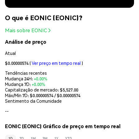
O que é EONIC (EONIC)?
Mais sobre EONIC
Análise de preço
Atual
$0.00000574
(
Ver preço em tempo real
)
Tendências recentes
Mudança 24H:
+0.00%
Mudança 7D:
+0.00%
Capitalização de mercado:
$5,527.00
Máx/Mín 7D: $
0.00000574
/ $
0.00000574
Sentimento da Comunidade
--
EONIC (EONIC) Gráfico de preço em tempo real
1D
7D
1M
3M
1Y
YTD