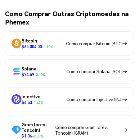
Como Comprar Outras Criptomoedas na
Phemex
Bitcoin
Como comprar Bitcoin (BTC)
$65,004.00
+1.10%
Solana
Como comprar Solana (SOL)
$74.59
+3.10%
Injective
Como comprar Injective (INJ)
$4.53
+1.44%
Gram (prev.
Como comprar Gram (prev.
Toncoin)
Toncoin) (GRAM)
$1.36
+2.00%