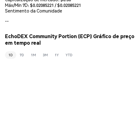
Máx/Mín 7D: $
0.02085221
/ $
0.02085221
Sentimento da Comunidade
--
EchoDEX Community Portion (ECP) Gráfico de preço
em tempo real
1D
7D
1M
3M
1Y
YTD