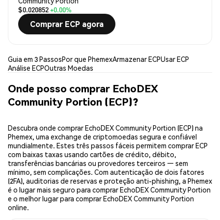
Community Portion
$0.020852
+0.00%
Comprar ECP agora
Guia em 3 Passos
Por que Phemex
Armazenar ECP
Usar ECP
Análise ECP
Outras Moedas
Onde posso comprar EchoDEX
Community Portion (ECP)?
Descubra onde comprar EchoDEX Community Portion (ECP) na
Phemex, uma exchange de criptomoedas segura e confiável
mundialmente. Estes três passos fáceis permitem comprar ECP
com baixas taxas usando cartões de crédito, débito,
transferências bancárias ou provedores terceiros — sem
mínimo, sem complicações. Com autenticação de dois fatores
(2FA), auditorias de reservas e proteção anti-phishing, a Phemex
é o lugar mais seguro para comprar EchoDEX Community Portion
e o melhor lugar para comprar EchoDEX Community Portion
online.