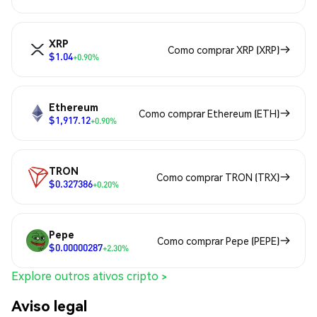
XRP
Como comprar XRP (XRP)
$1.04
+0.90%
Ethereum
Como comprar Ethereum (ETH)
$1,917.12
+0.90%
TRON
Como comprar TRON (TRX)
$0.327386
+0.20%
Pepe
Como comprar Pepe (PEPE)
$0.00000287
+2.30%
Explore outros ativos cripto >
Aviso legal