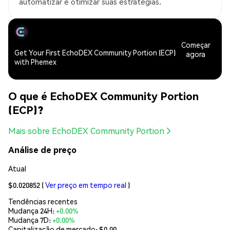
automatizar e otimizar suas estratégias.
Começar
Get Your First EchoDEX Community Portion (ECP)
agora
with Phemex
O que é EchoDEX Community Portion
(ECP)?
Mais sobre EchoDEX Community Portion
Análise de preço
Atual
$0.020852
(
Ver preço em tempo real
)
Tendências recentes
Mudança 24H:
+0.00%
Mudança 7D:
+0.00%
Capitalização de mercado:
$0.00