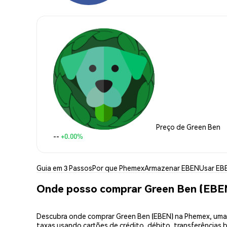
Preço de Green Ben
--
+0.00%
Guia em 3 Passos
Por que Phemex
Armazenar EBEN
Usar EB
Onde posso comprar Green Ben (EBE
Descubra onde comprar Green Ben (EBEN) na Phemex, uma 
taxas usando cartões de crédito, débito, transferências 