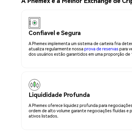
A Phemex é a Melhor Exchange de Cr
Confiavel e Segura
A Phemex implementa um sistema de carteira fria deter
atualiza regularmente nossa
prova de reservas
para ve
dos usuários estão garantidos em uma proporção de 1
Liquididade Profunda
A Phemex oferece liquidez profunda para negociações
ordem de alto volume garante negociações fluídas e 
ativos listados.