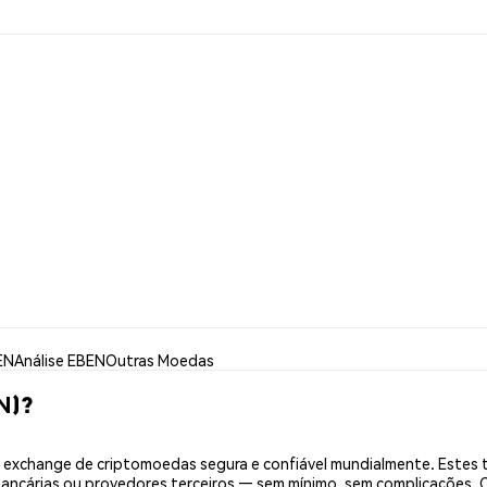
EN
Análise EBEN
Outras Moedas
N)?
exchange de criptomoedas segura e confiável mundialmente. Estes 
bancárias ou provedores terceiros — sem mínimo, sem complicações. C