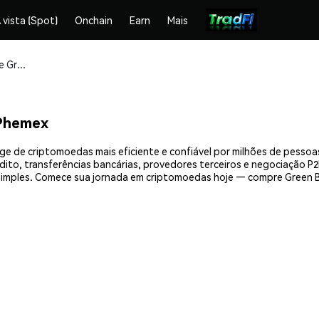
 vista (Spot)
Onchain
Earn
Mais
Compre e armazene Green Ben (EBEN) com segurança
Phemex
e de criptomoedas mais eficiente e confiável por milhões de pessoa
ito, transferências bancárias, provedores terceiros e negociação P2P
imples. Comece sua jornada em criptomoedas hoje — compre Green B