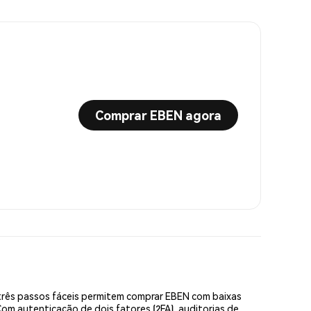
Comprar EBEN agora
três passos fáceis permitem comprar EBEN com baixas
om autenticação de dois fatores (2FA), auditorias de