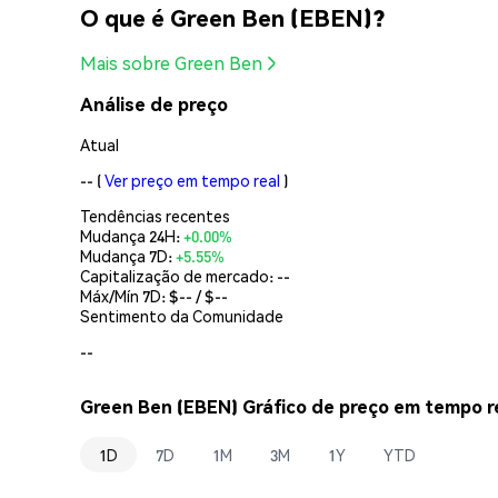
O que é Green Ben (EBEN)?
Mais sobre Green Ben
Análise de preço
Atual
--
(
Ver preço em tempo real
)
Tendências recentes
Mudança 24H:
+0.00%
Mudança 7D:
+5.55%
Capitalização de mercado:
--
Máx/Mín 7D: $
--
/ $
--
Sentimento da Comunidade
--
Green Ben (EBEN) Gráfico de preço em tempo r
1D
7D
1M
3M
1Y
YTD