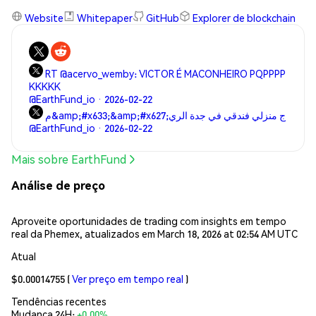
Website
Whitepaper
GitHub
Explorer de blockchain
RT @acervo_wemby: VICTOR É MACONHEIRO PQPPPP
KKKKK
@EarthFund_io · 2026-02-22
م&amp;#x633;&amp;#x627;ج منزلي فندقي في جدة الري
@EarthFund_io · 2026-02-22
Mais sobre EarthFund
Análise de preço
Aproveite oportunidades de trading com insights em tempo
real da Phemex, atualizados em March 18, 2026 at 02:54 AM UTC
Atual
$0.00014755
(
Ver preço em tempo real
)
Tendências recentes
Mudança 24H:
+0.00%