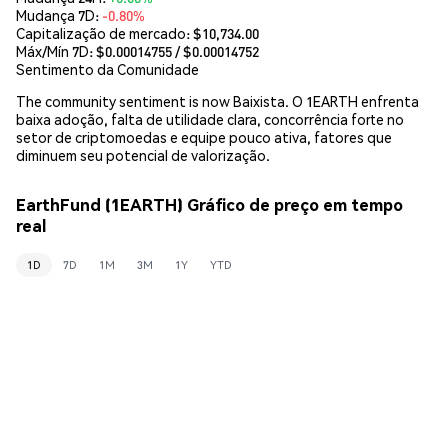
Mudança 7D:
-0.80%
Capitalização de mercado:
$10,734.00
Máx/Mín 7D: $
0.00014755
/ $
0.00014752
Sentimento da Comunidade
The community sentiment is now Baixista. O 1EARTH enfrenta
baixa adoção, falta de utilidade clara, concorrência forte no
setor de criptomoedas e equipe pouco ativa, fatores que
diminuem seu potencial de valorização.
EarthFund (1EARTH) Gráfico de preço em tempo
real
1D
7D
1M
3M
1Y
YTD