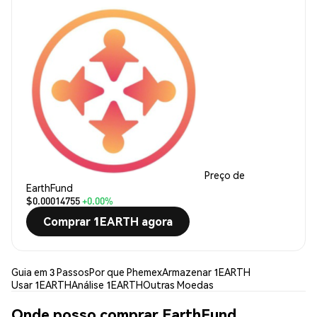
Preço de
EarthFund
$0.00014755
+0.00%
Comprar 1EARTH agora
Guia em 3 Passos
Por que Phemex
Armazenar 1EARTH
Usar 1EARTH
Análise 1EARTH
Outras Moedas
Onde posso comprar EarthFund