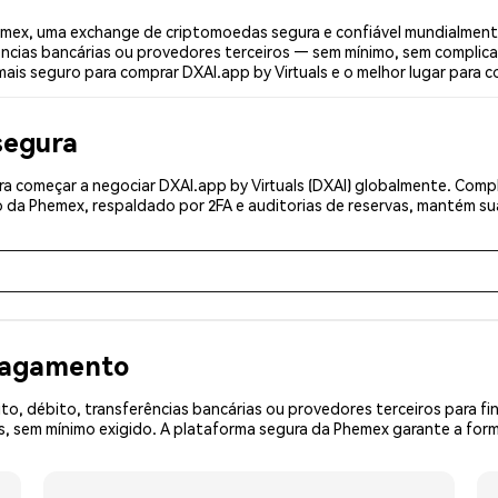
hemex, uma exchange de criptomoedas segura e confiável mundialment
ências bancárias ou provedores terceiros — sem mínimo, sem complica
mais seguro para comprar DXAI.app by Virtuals e o melhor lugar para c
segura
 começar a negociar DXAI.app by Virtuals (DXAI) globalmente. Comple
 da Phemex, respaldado por 2FA e auditorias de reservas, mantém sua
 pagamento
o, débito, transferências bancárias ou provedores terceiros para f
sem mínimo exigido. A plataforma segura da Phemex garante a forma