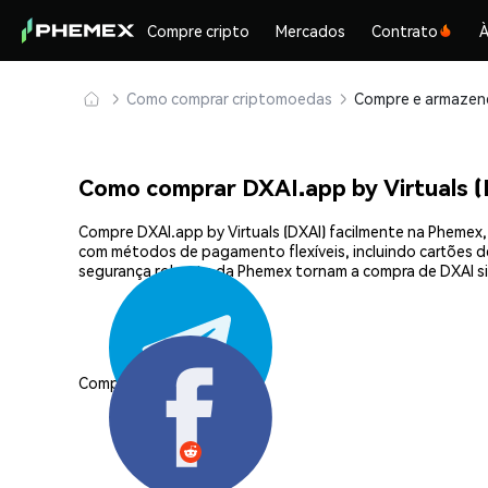
Compre cripto
Mercados
Contrato
À
Como comprar criptomoedas
Como comprar DXAI.app by Virtuals 
Compre DXAI.app by Virtuals (DXAI) facilmente na Phemex,
com métodos de pagamento flexíveis, incluindo cartões de 
segurança robusta da Phemex tornam a compra de DXAI si
Compartilhar: