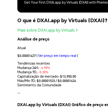
Get Your First DXAI.app by Virtuals (DXAI) with Pheme
O que é DXAI.app by Virtuals (DXAI)?
Mais sobre DXAI.app by Virtuals
Análise de preço
Atual
$0.00001427
(
Ver preço em tempo real
)
Tendências recentes
Mudança 24H:
-6.90%
Mudança 7D:
-5.30%
Capitalização de mercado:
$13,900.00
Máx/Mín 7D: $
0.00001533
/ $
0.00001424
Sentimento da Comunidade
--
DXAI.app by Virtuals (DXAI) Gráfico de preço 