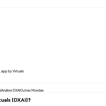
.app by Virtuals
I
Análise DXAI
Outras Moedas
tuals (DXAI)?