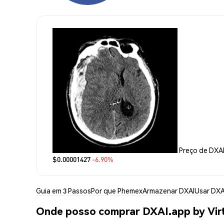
Preço de DXAI
$0.00001427
-6.90%
Guia em 3 Passos
Por que Phemex
Armazenar DXAI
Usar DXA
Onde posso comprar DXAI.app by Vir