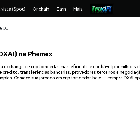
 vista (Spot)
Onchain
Earn
Mais
Compre e armazene DXAI.app by Virtuals (DXAI) com segurança
(DXAI) na Phemex
 a exchange de criptomoedas mais eficiente e confiável por milhões
crédito, transferências bancárias, provedores terceiros e negociação
mples. Comece sua jornada em criptomoedas hoje — compre DXAI.app 