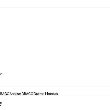
go
DRAGO
Análise DRAGO
Outras Moedas
?