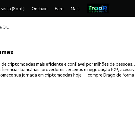
 vista (Spot)
Onchain
Earn
Mais
Compre e armazene Drago (DRAGO) com segurança
emex
de criptomoedas mais eficiente e confiável por milhões de pessoas
nsferências bancárias, provedores terceiros e negociação P2P, acessív
omece sua jornada em criptomoedas hoje — compre Drago de forma 