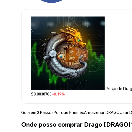
Preço de Dra
$0.0038783
-0.19%
Guia em 3 Passos
Por que Phemex
Armazenar DRAGO
Usar 
Onde posso comprar Drago (DRAGO)