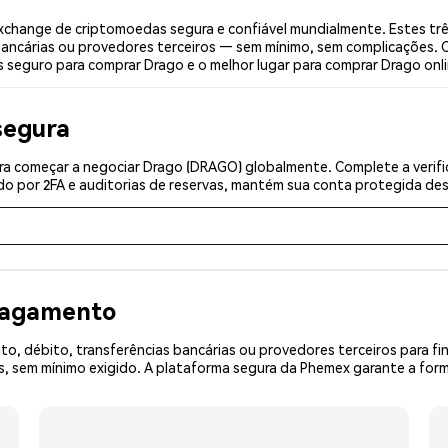
change de criptomoedas segura e confiável mundialmente. Estes tr
bancárias ou provedores terceiros — sem mínimo, sem complicações. C
s seguro para comprar Drago e o melhor lugar para comprar Drago onli
segura
ra começar a negociar Drago (DRAGO) globalmente. Complete a verifi
o por 2FA e auditorias de reservas, mantém sua conta protegida desd
 pagamento
o, débito, transferências bancárias ou provedores terceiros para f
 sem mínimo exigido. A plataforma segura da Phemex garante a form