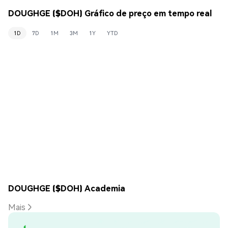
DOUGHGE ($DOH) Gráfico de preço em tempo real
1D
7D
1M
3M
1Y
YTD
DOUGHGE ($DOH) Academia
Mais