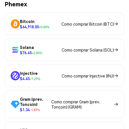
Phemex
Bitcoin
Como comprar Bitcoin (BTC)
$64,918.00
+0.00%
Solana
Como comprar Solana (SOL)
$76.45
+2.00%
Injective
Como comprar Injective (INJ)
$4.45
+1.29%
Gram (prev.
Como comprar Gram (prev.
Toncoin)
Toncoin) (GRAM)
$1.34
-1.87%