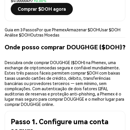
$0.00000497
+0.00%
Comprar $DOH agora
Guia em 3 Passos
Por que Phemex
Armazenar $DOH
Usar $DOH
Análise $DOH
Outras Moedas
Onde posso comprar DOUGHGE ($DOH)?
Descubra onde comprar DOUGHGE ($DOH) na Phemex, uma
exchange de criptomoedas segura e confiável mundialmente.
Estes três passos fáceis permitem comprar $DOH com baixas
taxas usando cartões de crédito, débito, transferências
bancárias ou provedores terceiros — sem mínimo, sem
complicações. Com autenticação de dois fatores (2FA),
auditorias de reservas e proteção anti-phishing, a Phemex é o
lugar mais seguro para comprar DOUGHGE e o melhor lugar para
comprar DOUGHGE online.
Passo 1. Configure uma conta