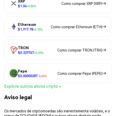
XRP
Como comprar XRP (XRP)
$1.04
+0.00%
Ethereum
Como comprar Ethereum (ETH)
$1,917.78
+0.10%
TRON
Como comprar TRON (TRX)
$0.329767
+0.20%
Pepe
Como comprar Pepe (PEPE)
$0.00000287
-0.40%
Explore outros ativos cripto >
Aviso legal
Os mercados de criptomoedas são inerentemente voláteis, e o
preço de DOUGHGE ($DOH) e outros ativos digitais pode