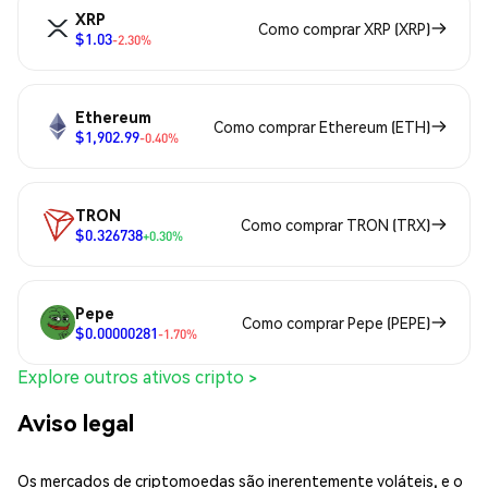
XRP
Como comprar XRP (XRP)
$1.03
-2.30%
Ethereum
Como comprar Ethereum (ETH)
$1,902.99
-0.40%
TRON
Como comprar TRON (TRX)
$0.326738
+0.30%
Pepe
Como comprar Pepe (PEPE)
$0.00000281
-1.70%
Explore outros ativos cripto >
Aviso legal
Os mercados de criptomoedas são inerentemente voláteis, e o