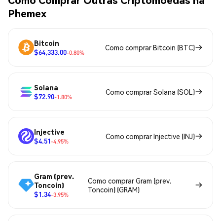
Phemex
Bitcoin
Como comprar Bitcoin (BTC)
$64,333.00
-0.80%
Solana
Como comprar Solana (SOL)
$72.90
-1.80%
Injective
Como comprar Injective (INJ)
$4.51
-4.95%
Gram (prev.
Como comprar Gram (prev.
Toncoin)
Toncoin) (GRAM)
$1.34
-3.95%