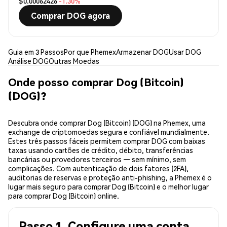
$0.00062426
-1.30%
Comprar DOG agora
Guia em 3 Passos
Por que Phemex
Armazenar DOG
Usar DOG
Análise DOG
Outras Moedas
Onde posso comprar Dog (Bitcoin)
(DOG)?
Descubra onde comprar Dog (Bitcoin) (DOG) na Phemex, uma
exchange de criptomoedas segura e confiável mundialmente.
Estes três passos fáceis permitem comprar DOG com baixas
taxas usando cartões de crédito, débito, transferências
bancárias ou provedores terceiros — sem mínimo, sem
complicações. Com autenticação de dois fatores (2FA),
auditorias de reservas e proteção anti-phishing, a Phemex é o
lugar mais seguro para comprar Dog (Bitcoin) e o melhor lugar
para comprar Dog (Bitcoin) online.
Passo 1. Configure uma conta