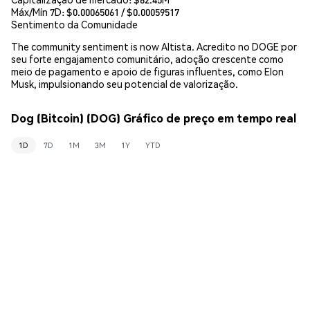
Máx/Mín 7D: $
0.00065061
/ $
0.00059517
Sentimento da Comunidade
The community sentiment is now Altista. Acredito no DOGE por
seu forte engajamento comunitário, adoção crescente como
meio de pagamento e apoio de figuras influentes, como Elon
Musk, impulsionando seu potencial de valorização.
Dog (Bitcoin) (DOG) Gráfico de preço em tempo real
1D
7D
1M
3M
1Y
YTD