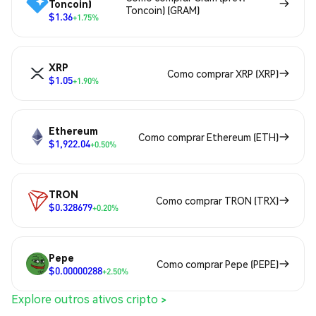
Toncoin)
Toncoin) (GRAM)
$1.36
+1.75%
XRP
Como comprar XRP (XRP)
$1.05
+1.90%
Ethereum
Como comprar Ethereum (ETH)
$1,922.04
+0.50%
TRON
Como comprar TRON (TRX)
$0.328679
+0.20%
Pepe
Como comprar Pepe (PEPE)
$0.00000288
+2.50%
Explore outros ativos cripto >