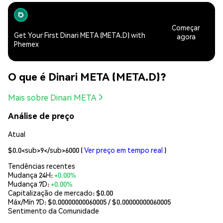
Começar
Get Your First Dinari META (META.D) with
agora
Phemex
O que é Dinari META (META.D)?
Mais sobre Dinari META
Análise de preço
Atual
$0.0<sub>9</sub>6000
(
Ver preço em tempo real
)
Tendências recentes
Mudança 24H:
+0.00%
Mudança 7D:
+0.00%
Capitalização de mercado:
$0.00
Máx/Mín 7D: $
0.00000000060005
/ $
0.00000000060005
Sentimento da Comunidade