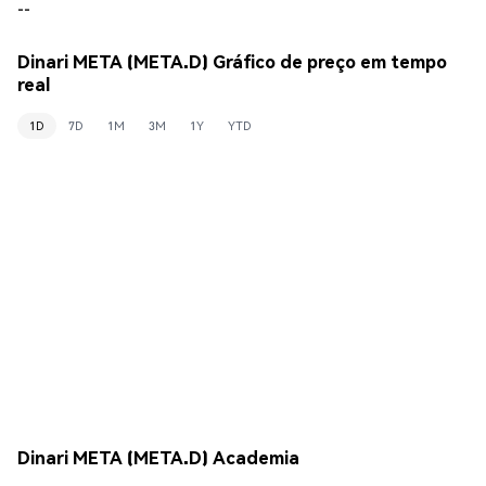
--
Dinari META (META.D) Gráfico de preço em tempo
real
1D
7D
1M
3M
1Y
YTD
Dinari META (META.D) Academia