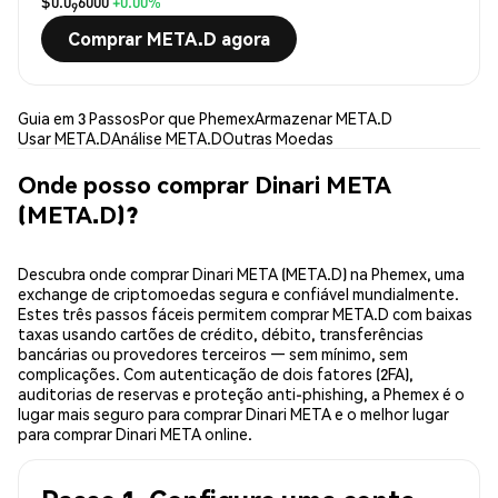
$0.0
6000
+0.00%
9
Comprar META.D agora
Guia em 3 Passos
Por que Phemex
Armazenar META.D
Usar META.D
Análise META.D
Outras Moedas
Onde posso comprar Dinari META
(META.D)?
Descubra onde comprar Dinari META (META.D) na Phemex, uma
exchange de criptomoedas segura e confiável mundialmente.
Estes três passos fáceis permitem comprar META.D com baixas
taxas usando cartões de crédito, débito, transferências
bancárias ou provedores terceiros — sem mínimo, sem
complicações. Com autenticação de dois fatores (2FA),
auditorias de reservas e proteção anti-phishing, a Phemex é o
lugar mais seguro para comprar Dinari META e o melhor lugar
para comprar Dinari META online.