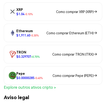
XRP
Como comprar XRP (XRP)
$1.04
-0.10%
Ethereum
Como comprar Ethereum (ETH)
$1,911.60
-0.30%
TRON
Como comprar TRON (TRX)
$0.329707
+0.70%
Pepe
Como comprar Pepe (PEPE)
$0.00000285
-0.40%
Explore outros ativos cripto >
Aviso legal