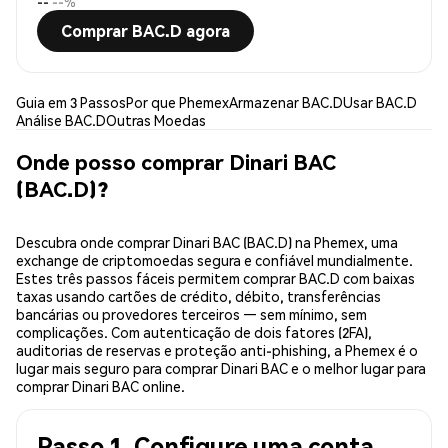
--
--%
Comprar BAC.D agora
Guia em 3 Passos
Por que Phemex
Armazenar BAC.D
Usar BAC.D
Análise BAC.D
Outras Moedas
Onde posso comprar Dinari BAC
(BAC.D)?
Descubra onde comprar Dinari BAC (BAC.D) na Phemex, uma
exchange de criptomoedas segura e confiável mundialmente.
Estes três passos fáceis permitem comprar BAC.D com baixas
taxas usando cartões de crédito, débito, transferências
bancárias ou provedores terceiros — sem mínimo, sem
complicações. Com autenticação de dois fatores (2FA),
auditorias de reservas e proteção anti-phishing, a Phemex é o
lugar mais seguro para comprar Dinari BAC e o melhor lugar para
comprar Dinari BAC online.
Passo 1. Configure uma conta