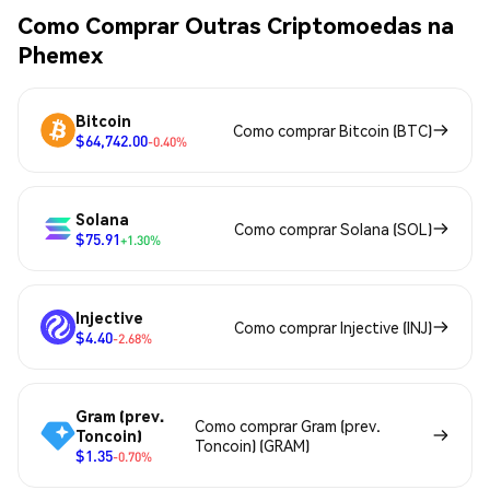
Como Comprar Outras Criptomoedas na
Phemex
Bitcoin
Como comprar Bitcoin (BTC)
$64,742.00
-0.40%
Solana
Como comprar Solana (SOL)
$75.91
+1.30%
Injective
Como comprar Injective (INJ)
$4.40
-2.68%
Gram (prev.
Como comprar Gram (prev.
Toncoin)
Toncoin) (GRAM)
$1.35
-0.70%