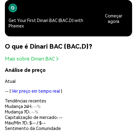
Começar
Get Your First Dinari BAC (BAC.D) with
agora
Phemex
O que é Dinari BAC (BAC.D)?
Mais sobre Dinari BAC
Análise de preço
Atual
--
(
Ver preço em tempo real
)
Tendências recentes
Mudança 24H:
--%
Mudança 7D:
--%
Capitalização de mercado:
--
Máx/Mín 7D: $
--
/ $
--
Sentimento da Comunidade