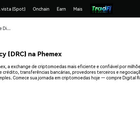
 vista (Spot)
Onchain
Earn
Mais
Compre e armazene Digital Reserve Currency (DRC) com segurança
ncy (DRC) na Phemex
mex, a exchange de criptomoedas mais eficiente e confiável por milh
crédito, transferências bancárias, provedores terceiros e negociação
ples. Comece sua jornada em criptomoedas hoje — compre Digital Re