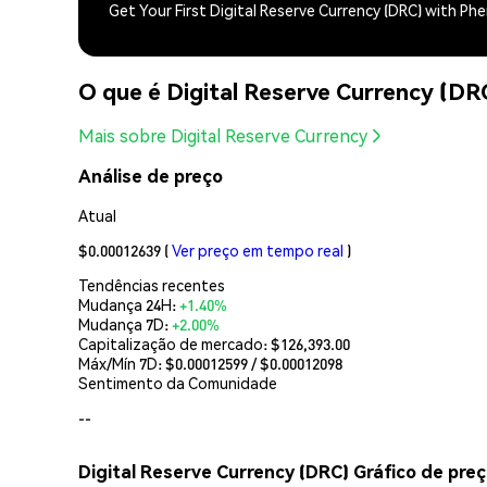
Get Your First Digital Reserve Currency (DRC) with Ph
O que é Digital Reserve Currency (DR
Mais sobre Digital Reserve Currency
Análise de preço
Atual
$0.00012639
(
Ver preço em tempo real
)
Tendências recentes
Mudança 24H:
+1.40%
Mudança 7D:
+2.00%
Capitalização de mercado:
$126,393.00
Máx/Mín 7D: $
0.00012599
/ $
0.00012098
Sentimento da Comunidade
--
Digital Reserve Currency (DRC) Gráfico de pre