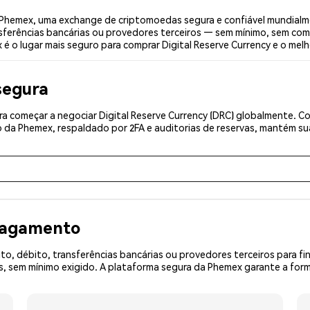
a Phemex, uma exchange de criptomoedas segura e confiável mundialm
sferências bancárias ou provedores terceiros — sem mínimo, sem com
 é o lugar mais seguro para comprar Digital Reserve Currency e o melho
segura
 começar a negociar Digital Reserve Currency (DRC) globalmente. Co
 da Phemex, respaldado por 2FA e auditorias de reservas, mantém sua
 pagamento
o, débito, transferências bancárias ou provedores terceiros para f
 sem mínimo exigido. A plataforma segura da Phemex garante a forma