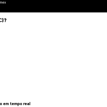
emex
C)?
ço em tempo real