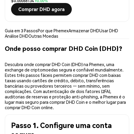
$0.00068134
+0.00%
Comprar DHD agora
Guia em 3 Passos
Por que Phemex
Armazenar DHD
Usar DHD
Análise DHD
Outras Moedas
Onde posso comprar DHD Coin (DHD)?
Descubra onde comprar DHD Coin (DHD) na Phemex, uma
exchange de criptomoedas segura e confiável mundialmente.
Estes três passos fáceis permitem comprar DHD com baixas
taxas usando cartões de crédito, débito, transferências
bancárias ou provedores terceiros — sem mínimo, sem
complicações. Com autenticação de dois fatores (2FA),
auditorias de reservas e proteção anti-phishing, a Phemex é o
lugar mais seguro para comprar DHD Coin e o melhor lugar para
comprar DHD Coin online.
Passo 1. Configure uma conta