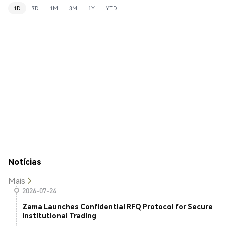
1D
7D
1M
3M
1Y
YTD
Notícias
Mais
2026-07-24
Zama Launches Confidential RFQ Protocol for Secure
Institutional Trading