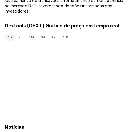
rastreamento de transações e fornecimento de transparência
no mercado DeFi, favorecendo decisões informadas dos
investidores.
DexTools (DEXT) Gráfico de preço em tempo real
1D
7D
1M
3M
1Y
YTD
Notícias