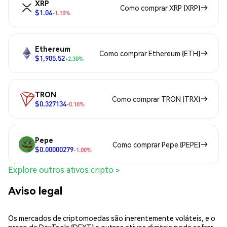
XRP
Como comprar XRP (XRP)
$1.04
-1.10%
Ethereum
Como comprar Ethereum (ETH)
$1,905.52
+2.30%
TRON
Como comprar TRON (TRX)
$0.327134
-0.10%
Pepe
Como comprar Pepe (PEPE)
$0.00000279
-1.00%
Explore outros ativos cripto >
Aviso legal
Os mercados de criptomoedas são inerentemente voláteis, e o
preço de DexTools (DEXT) e outros ativos digitais pode sofrer