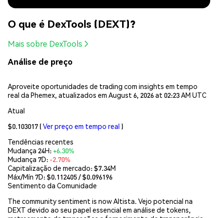
O que é DexTools (DEXT)?
Mais sobre DexTools
Análise de preço
Aproveite oportunidades de trading com insights em tempo
real da Phemex, atualizados em August 6, 2026 at 02:23 AM UTC
Atual
$0.103017
(
Ver preço em tempo real
)
Tendências recentes
Mudança 24H:
+6.30%
Mudança 7D:
-2.70%
Capitalização de mercado:
$7.34M
Máx/Mín 7D: $
0.112405
/ $
0.096196
Sentimento da Comunidade
The community sentiment is now Altista. Vejo potencial na
DEXT devido ao seu papel essencial em análise de tokens,