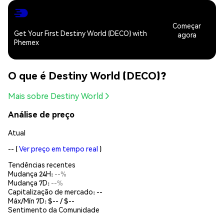
Começar
Get Your First Destiny World (DECO) with
agora
Phemex
O que é Destiny World (DECO)?
Mais sobre Destiny World
Análise de preço
Atual
--
(
Ver preço em tempo real
)
Tendências recentes
Mudança 24H:
--%
Mudança 7D:
--%
Capitalização de mercado:
--
Máx/Mín 7D: $
--
/ $
--
Sentimento da Comunidade