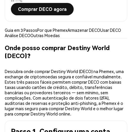
--
--%
Comprar DECO agora
Guia em 3 Passos
Por que Phemex
Armazenar DECO
Usar DECO
Análise DECO
Outras Moedas
Onde posso comprar Destiny World
(DECO)?
Descubra onde comprar Destiny World (DECO) na Phemex, uma
exchange de criptomoedas segura e confiável mundialmente.
Estes três passos fáceis permitem comprar DECO com baixas
taxas usando cartões de crédito, débito, transferências
bancárias ou provedores terceiros — sem mínimo, sem
complicações. Com autenticação de dois fatores (2FA),
auditorias de reservas e proteção anti-phishing, a Phemex é o
lugar mais seguro para comprar Destiny World e o melhor lugar
para comprar Destiny World online.
Passo 1. Configure uma conta