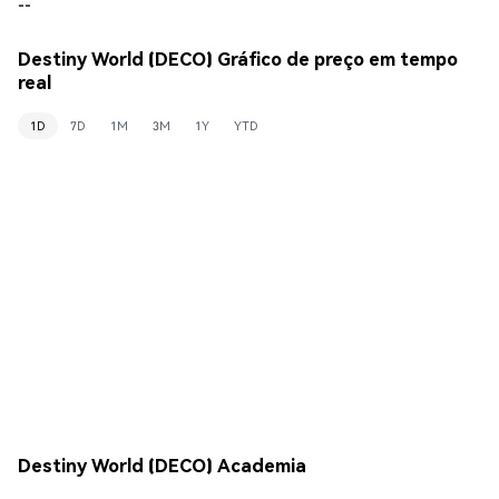
--
Destiny World (DECO) Gráfico de preço em tempo
real
1D
7D
1M
3M
1Y
YTD
Destiny World (DECO) Academia