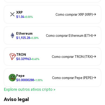
XRP
Como comprar XRP (XRP)
$1.04
+0.00%
Ethereum
Como comprar Ethereum (ETH)
$1,925.28
+0.20%
TRON
Como comprar TRON (TRX)
$0.329963
+0.40%
Pepe
Como comprar Pepe (PEPE)
$0.00000288
+1.00%
Explore outros ativos cripto >
Aviso legal