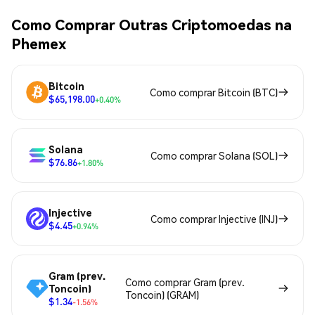
Como Comprar Outras Criptomoedas na
Phemex
Bitcoin
Como comprar Bitcoin (BTC)
$65,198.00
+0.40%
Solana
Como comprar Solana (SOL)
$76.86
+1.80%
Injective
Como comprar Injective (INJ)
$4.45
+0.94%
Gram (prev.
Como comprar Gram (prev.
Toncoin)
Toncoin) (GRAM)
$1.34
-1.56%