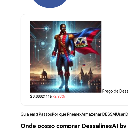
Preço de Dessa
$0.00021116
-2.90%
Guia em 3 Passos
Por que Phemex
Armazenar DESSAI
Usar 
Onde posso comprar DessalinesAI by 