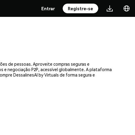
Entrar
Registre-se
lhões de pessoas. Aproveite compras seguras e
os e negociação P2P, acessível globalmente. A plataforma
mpre DessalinesAI by Virtuals de forma segura e