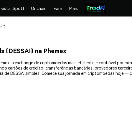
 vista (Spot)
Onchain
Earn
Mais
Compre e armazene DessalinesAI by Virtuals (DESSAI) com segurança
ls (DESSAI) na Phemex
hemex, a exchange de criptomoedas mais eficiente e confiável por mi
do cartões de crédito, transferências bancárias, provedores terceir
ra de DESSAI simples. Comece sua jornada em criptomoedas hoje — co