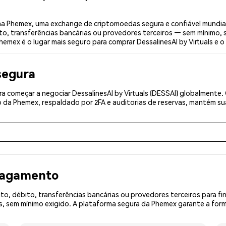
 na Phemex, uma exchange de criptomoedas segura e confiável mundia
to, transferências bancárias ou provedores terceiros — sem mínimo,
Phemex é o lugar mais seguro para comprar DessalinesAI by Virtuals e o 
segura
 começar a negociar DessalinesAI by Virtuals (DESSAI) globalmente. 
 da Phemex, respaldado por 2FA e auditorias de reservas, mantém sua
 pagamento
o, débito, transferências bancárias ou provedores terceiros para f
 sem mínimo exigido. A plataforma segura da Phemex garante a forma