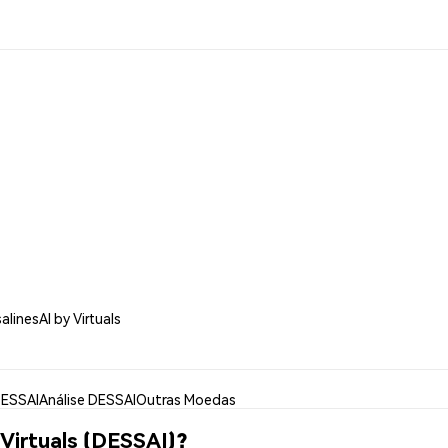
linesAI by Virtuals
DESSAI
Análise DESSAI
Outras Moedas
Virtuals (DESSAI)?