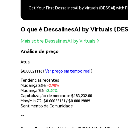
Get Your First DessalinesAI by Virtuals (DESSAI) with
O que é DessalinesAI by Virtuals (DE
Mais sobre DessalinesAI by Virtuals
Análise de preço
Atual
$0.00021116
(
Ver preço em tempo real
)
Tendências recentes
Mudança 24H:
-2.90%
Mudança 7D:
+3.40%
Capitalização de mercado:
$183,232.00
Máx/Mín 7D: $
0.00022121
/ $
0.00019889
Sentimento da Comunidade
--