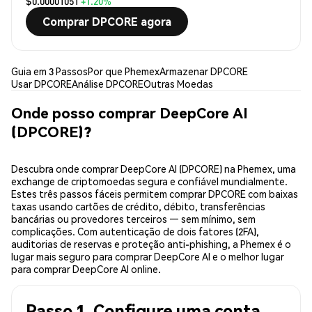
$0.00001051
+1.20%
Comprar DPCORE agora
Guia em 3 Passos
Por que Phemex
Armazenar DPCORE
Usar DPCORE
Análise DPCORE
Outras Moedas
Onde posso comprar DeepCore AI
(DPCORE)?
Descubra onde comprar DeepCore AI (DPCORE) na Phemex, uma
exchange de criptomoedas segura e confiável mundialmente.
Estes três passos fáceis permitem comprar DPCORE com baixas
taxas usando cartões de crédito, débito, transferências
bancárias ou provedores terceiros — sem mínimo, sem
complicações. Com autenticação de dois fatores (2FA),
auditorias de reservas e proteção anti-phishing, a Phemex é o
lugar mais seguro para comprar DeepCore AI e o melhor lugar
para comprar DeepCore AI online.
Passo 1. Configure uma conta