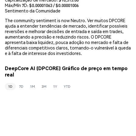
Máx/Mín 7D: $
0.00001063
/ $
0.00001006
Sentimento da Comunidade
The community sentiment is now Neutro. Ver muitos DPCORE
ajuda a entender tendências de mercado, identificar possíveis
reversões e melhorar decisões de entrada e saída em trades,
aumentando a precisão e reduzindo riscos. O DPCORE
apresenta baixa liquidez, pouca adoção no mercado e falta de
diferenciais competitivos claros, tornando-o vulnerável à queda
e à falta de interesse dos investidores.
DeepCore AI (DPCORE) Gráfico de preço em tempo
real
1D
7D
1M
3M
1Y
YTD