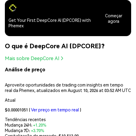
Começar
Get Your First DeepCore AI (DPCORE) with
agora
Phemex
O que é DeepCore AI (DPCORE)?
Mais sobre DeepCore AI
Análise de preço
Aproveite oportunidades de trading com insights em tempo
real da Phemex, atualizados em August 10, 2026 at 03:52 AM UTC
Atual
$0.00001051
(
Ver preço em tempo real
)
Tendências recentes
Mudança 24H:
+1.20%
Mudança 7D:
+3.70%
Capitalização de mercado:
$10,513.00