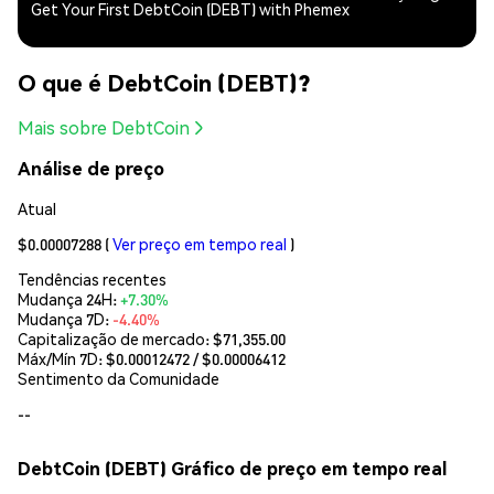
Get Your First DebtCoin (DEBT) with Phemex
O que é DebtCoin (DEBT)?
Mais sobre DebtCoin
Análise de preço
Atual
$0.00007288
(
Ver preço em tempo real
)
Tendências recentes
Mudança 24H:
+7.30%
Mudança 7D:
-4.40%
Capitalização de mercado:
$71,355.00
Máx/Mín 7D: $
0.00012472
/ $
0.00006412
Sentimento da Comunidade
--
DebtCoin (DEBT) Gráfico de preço em tempo real