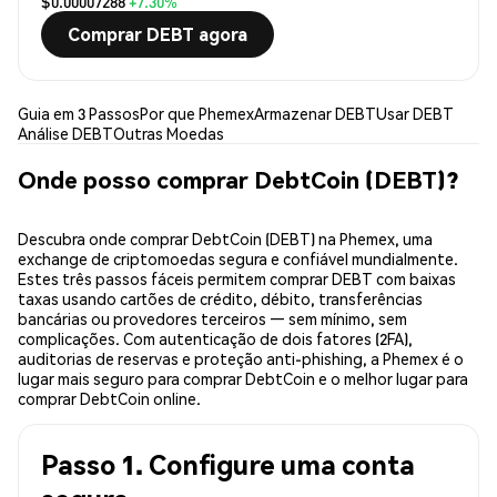
$0.00007288
+7.30%
Comprar DEBT agora
Guia em 3 Passos
Por que Phemex
Armazenar DEBT
Usar DEBT
Análise DEBT
Outras Moedas
Onde posso comprar DebtCoin (DEBT)?
Descubra onde comprar DebtCoin (DEBT) na Phemex, uma
exchange de criptomoedas segura e confiável mundialmente.
Estes três passos fáceis permitem comprar DEBT com baixas
taxas usando cartões de crédito, débito, transferências
bancárias ou provedores terceiros — sem mínimo, sem
complicações. Com autenticação de dois fatores (2FA),
auditorias de reservas e proteção anti-phishing, a Phemex é o
lugar mais seguro para comprar DebtCoin e o melhor lugar para
comprar DebtCoin online.
Passo 1. Configure uma conta