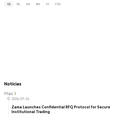
1D
7D
1M
3M
1Y
YTD
Notícias
Mais
2026-07-24
Zama Launches Confidential RFQ Protocol for Secure
Institutional Trading