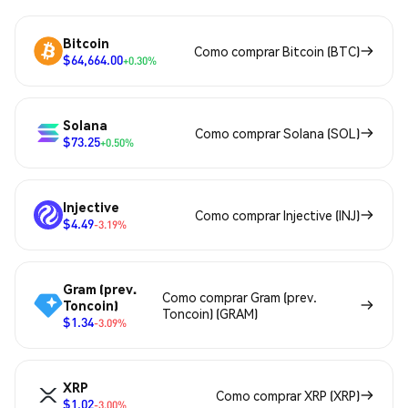
Bitcoin
Como comprar Bitcoin (BTC)
$64,664.00
+0.30%
Solana
Como comprar Solana (SOL)
$73.25
+0.50%
Injective
Como comprar Injective (INJ)
$4.49
-3.19%
Gram (prev.
Como comprar Gram (prev.
Toncoin)
Toncoin) (GRAM)
$1.34
-3.09%
XRP
Como comprar XRP (XRP)
$1.02
-3.00%