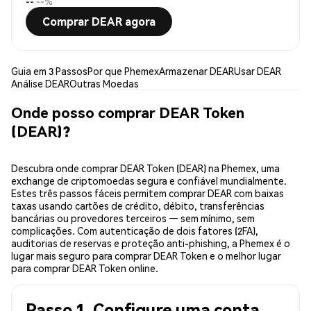
--
--%
Comprar DEAR agora
Guia em 3 Passos
Por que Phemex
Armazenar DEAR
Usar DEAR
Análise DEAR
Outras Moedas
Onde posso comprar DEAR Token
(DEAR)?
Descubra onde comprar DEAR Token (DEAR) na Phemex, uma
exchange de criptomoedas segura e confiável mundialmente.
Estes três passos fáceis permitem comprar DEAR com baixas
taxas usando cartões de crédito, débito, transferências
bancárias ou provedores terceiros — sem mínimo, sem
complicações. Com autenticação de dois fatores (2FA),
auditorias de reservas e proteção anti-phishing, a Phemex é o
lugar mais seguro para comprar DEAR Token e o melhor lugar
para comprar DEAR Token online.
Passo 1. Configure uma conta