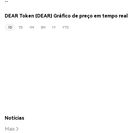
--
DEAR Token (DEAR) Gráfico de preço em tempo real
1D
7D
1M
3M
1Y
YTD
Notícias
Mais