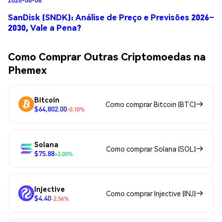
SanDisk (SNDK): Análise de Preço e Previsões 2026–
2030, Vale a Pena?
Como Comprar Outras Criptomoedas na
Phemex
Bitcoin
Como comprar Bitcoin (BTC)
$64,802.00
-0.10%
Solana
Como comprar Solana (SOL)
$75.88
+3.00%
Injective
Como comprar Injective (INJ)
$4.40
-2.56%