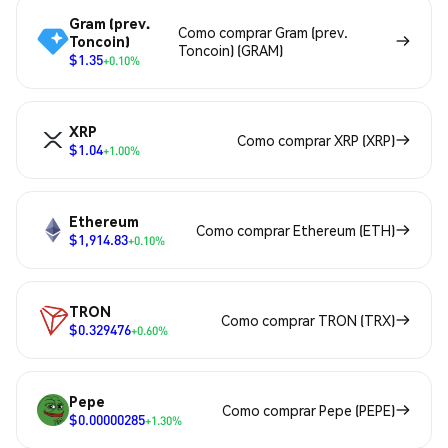
Gram (prev.
Como comprar Gram (prev.
Toncoin)
Toncoin) (GRAM)
$1.35
+0.10%
XRP
Como comprar XRP (XRP)
$1.04
+1.00%
Ethereum
Como comprar Ethereum (ETH)
$1,914.83
+0.10%
TRON
Como comprar TRON (TRX)
$0.329476
+0.60%
Pepe
Como comprar Pepe (PEPE)
$0.00000285
+1.30%