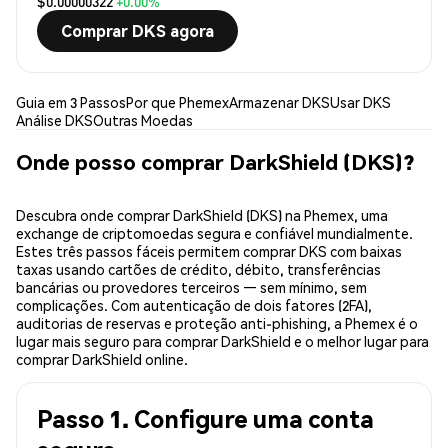
$0.00000322
+0.00%
Comprar DKS agora
Guia em 3 Passos
Por que Phemex
Armazenar DKS
Usar DKS
Análise DKS
Outras Moedas
Onde posso comprar DarkShield (DKS)?
Descubra onde comprar DarkShield (DKS) na Phemex, uma
exchange de criptomoedas segura e confiável mundialmente.
Estes três passos fáceis permitem comprar DKS com baixas
taxas usando cartões de crédito, débito, transferências
bancárias ou provedores terceiros — sem mínimo, sem
complicações. Com autenticação de dois fatores (2FA),
auditorias de reservas e proteção anti-phishing, a Phemex é o
lugar mais seguro para comprar DarkShield e o melhor lugar para
comprar DarkShield online.
Passo 1. Configure uma conta