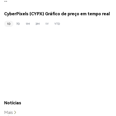
--
CyberPixels (CYPX) Gráfico de preço em tempo real
1D
7D
1M
3M
1Y
YTD
Notícias
Mais