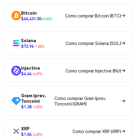
Bitcoin
Como comprar Bitcoin (BTC)
$64,431.00
+0.00%
Solana
Como comprar Solana (SOL)
$72.96
-1.50%
Injective
Como comprar Injective (INJ)
$4.64
-6.07%
Gram (prev.
Como comprar Gram (prev.
Toncoin)
Toncoin) (GRAM)
$1.38
-1.55%
XRP
Como comprar XRP (XRP)
$1.04
-2.40%