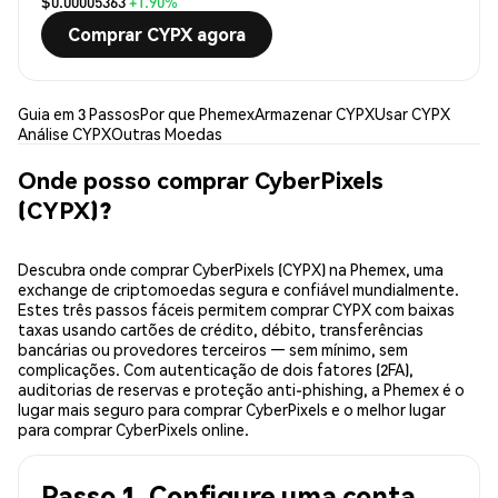
$0.00005363
+1.90%
Comprar CYPX agora
Guia em 3 Passos
Por que Phemex
Armazenar CYPX
Usar CYPX
Análise CYPX
Outras Moedas
Onde posso comprar CyberPixels
(CYPX)?
Descubra onde comprar CyberPixels (CYPX) na Phemex, uma
exchange de criptomoedas segura e confiável mundialmente.
Estes três passos fáceis permitem comprar CYPX com baixas
taxas usando cartões de crédito, débito, transferências
bancárias ou provedores terceiros — sem mínimo, sem
complicações. Com autenticação de dois fatores (2FA),
auditorias de reservas e proteção anti-phishing, a Phemex é o
lugar mais seguro para comprar CyberPixels e o melhor lugar
para comprar CyberPixels online.
Passo 1. Configure uma conta