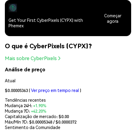
Começar
Get Your First CyberPixels (CYPX) with
agora
Phemex
O que é CyberPixels (CYPX)?
Mais sobre CyberPixels
Análise de preço
Atual
$0.00005363
(
Ver preço em tempo real
)
Tendências recentes
Mudança 24H:
+1.90%
Mudança 7D:
+42.20%
Capitalização de mercado:
$0.00
Máx/Mín 7D: $
0.00005348
/ $
0.0000372
Sentimento da Comunidade