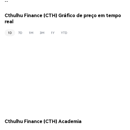
--
Cthulhu Finance (CTH) Gráfico de preço em tempo
real
1D
7D
1M
3M
1Y
YTD
Cthulhu Finance (CTH) Academia