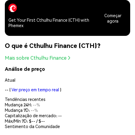
Começar
Get Your First Cthulhu Finance (CTH) with
agora
Phemex
O que é Cthulhu Finance (CTH)?
Mais sobre Cthulhu Finance
Análise de preço
Atual
--
(
Ver preço em tempo real
)
Tendências recentes
Mudança 24H:
--%
Mudança 7D:
--%
Capitalização de mercado:
--
Máx/Mín 7D: $
--
/ $
--
Sentimento da Comunidade