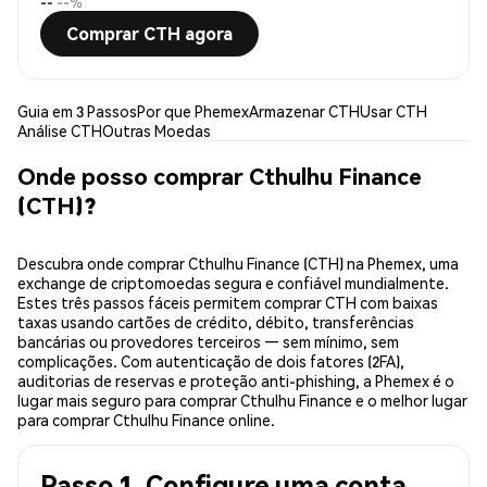
--
--%
Comprar CTH agora
Guia em 3 Passos
Por que Phemex
Armazenar CTH
Usar CTH
Análise CTH
Outras Moedas
Onde posso comprar Cthulhu Finance
(CTH)?
Descubra onde comprar Cthulhu Finance (CTH) na Phemex, uma
exchange de criptomoedas segura e confiável mundialmente.
Estes três passos fáceis permitem comprar CTH com baixas
taxas usando cartões de crédito, débito, transferências
bancárias ou provedores terceiros — sem mínimo, sem
complicações. Com autenticação de dois fatores (2FA),
auditorias de reservas e proteção anti-phishing, a Phemex é o
lugar mais seguro para comprar Cthulhu Finance e o melhor lugar
para comprar Cthulhu Finance online.
Passo 1. Configure uma conta