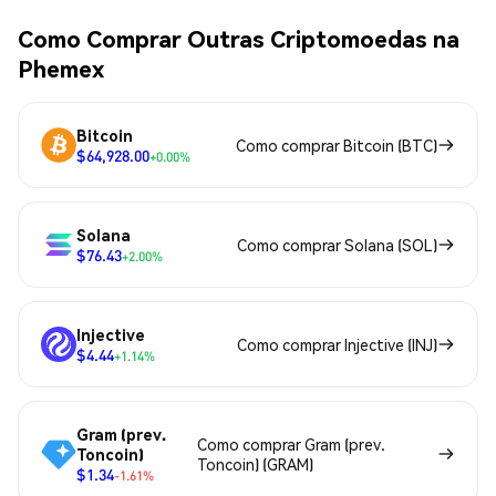
Como Comprar Outras Criptomoedas na
Phemex
Bitcoin
Como comprar Bitcoin (BTC)
$64,928.00
+0.00%
Solana
Como comprar Solana (SOL)
$76.43
+2.00%
Injective
Como comprar Injective (INJ)
$4.44
+1.14%
Gram (prev.
Como comprar Gram (prev.
Toncoin)
Toncoin) (GRAM)
$1.34
-1.61%