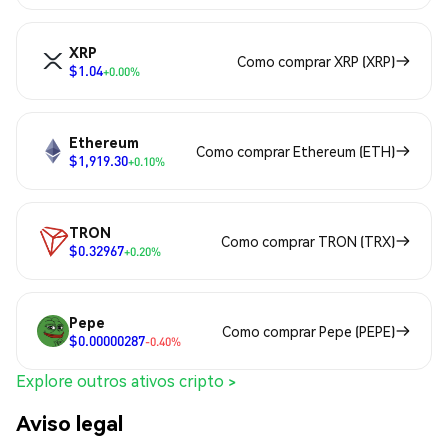
XRP
Como comprar XRP (XRP)
$1.04
+0.00%
Ethereum
Como comprar Ethereum (ETH)
$1,919.30
+0.10%
TRON
Como comprar TRON (TRX)
$0.32967
+0.20%
Pepe
Como comprar Pepe (PEPE)
$0.00000287
-0.40%
Explore outros ativos cripto >
Aviso legal