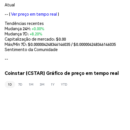
Atual
--
(
Ver preço em tempo real
)
Tendências recentes
Mudança 24H:
+0.00%
Mudança 7D:
+8.20%
Capitalização de mercado:
$0.00
Máx/Mín 7D: $
0.000004248346146035
/ $
0.000004248346146035
Sentimento da Comunidade
--
Coinstar (CSTAR) Gráfico de preço em tempo real
1D
7D
1M
3M
1Y
YTD