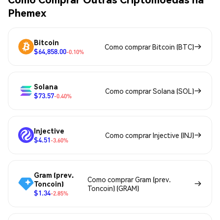
Phemex
Bitcoin
Como comprar Bitcoin (BTC)
$64,858.00
-0.10%
Solana
Como comprar Solana (SOL)
$73.57
-0.40%
Injective
Como comprar Injective (INJ)
$4.51
-3.60%
Gram (prev.
Como comprar Gram (prev.
Toncoin)
Toncoin) (GRAM)
$1.34
-2.85%