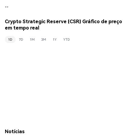
--
Crypto Strategic Reserve (CSR) Gráfico de preço
em tempo real
1D
7D
1M
3M
1Y
YTD
Notícias