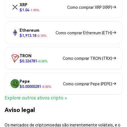
XRP
Como comprar XRP (XRP)
$1.04
-1.90%
Ethereum
Como comprar Ethereum (ETH)
$1,913.18
-0.10%
TRON
Como comprar TRON (TRX)
$0.326781
+0.00%
Pepe
Como comprar Pepe (PEPE)
$0.00000281
-0.50%
Explore outros ativos cripto >
Aviso legal
Os mercados de criptomoedas são inerentemente voláteis, e o