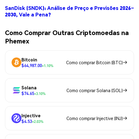
SanDisk (SNDK): Análise de Preço e Previsões 2026–
2030, Vale a Pena?
Como Comprar Outras Criptomoedas na
Phemex
Bitcoin
Como comprar Bitcoin (BTC)
$64,987.00
+1.10%
Solana
Como comprar Solana (SOL)
$74.65
+3.10%
Injective
Como comprar Injective (INJ)
$4.53
+2.03%