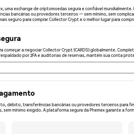
x, uma exchange de criptomoedas segura e confiável mundialmente.
ências bancárias ou provedores terceiros — sem mínimo, sem complica
mais seguro para comprar Collector Crypt e o melhor lugar para compra
segura
a começar a negociar Collector Crypt (CARDS) globalmente. Complete
espaldado por 2FA e auditorias de reservas, mantém sua conta prote
 pagamento
o, débito, transferências bancárias ou provedores terceiros para f
 sem mínimo exigido. A plataforma segura da Phemex garante a form