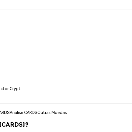
ector Crypt
CARDS
Análise CARDS
Outras Moedas
 (CARDS)?