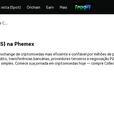
 vista (Spot)
Onchain
Earn
Mais
Compre e armazene Collector Crypt (CARDS) com segurança
DS) na Phemex
exchange de criptomoedas mais eficiente e confiável por milhões de
ito, transferências bancárias, provedores terceiros e negociação P2P
simples. Comece sua jornada em criptomoedas hoje — compre Collect