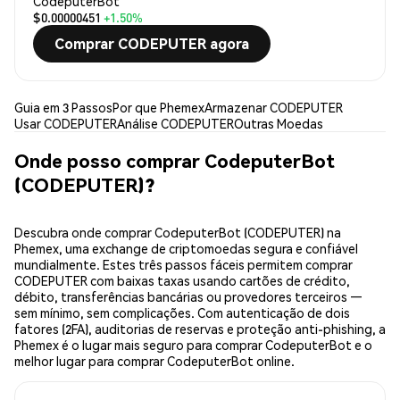
CodeputerBot
$0.00000451
+1.50%
Comprar CODEPUTER agora
Guia em 3 Passos
Por que Phemex
Armazenar CODEPUTER
Usar CODEPUTER
Análise CODEPUTER
Outras Moedas
Onde posso comprar CodeputerBot
(CODEPUTER)?
Descubra onde comprar CodeputerBot (CODEPUTER) na
Phemex, uma exchange de criptomoedas segura e confiável
mundialmente. Estes três passos fáceis permitem comprar
CODEPUTER com baixas taxas usando cartões de crédito,
débito, transferências bancárias ou provedores terceiros —
sem mínimo, sem complicações. Com autenticação de dois
fatores (2FA), auditorias de reservas e proteção anti-phishing, a
Phemex é o lugar mais seguro para comprar CodeputerBot e o
melhor lugar para comprar CodeputerBot online.