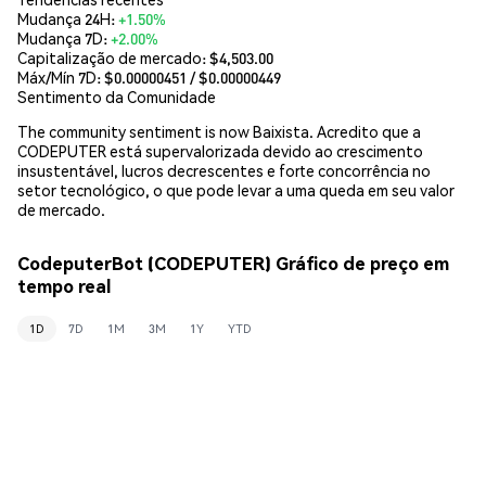
Mudança 24H:
+1.50%
Mudança 7D:
+2.00%
Capitalização de mercado:
$4,503.00
Máx/Mín 7D: $
0.00000451
/ $
0.00000449
Sentimento da Comunidade
The community sentiment is now Baixista. Acredito que a
CODEPUTER está supervalorizada devido ao crescimento
insustentável, lucros decrescentes e forte concorrência no
setor tecnológico, o que pode levar a uma queda em seu valor
de mercado.
CodeputerBot (CODEPUTER) Gráfico de preço em
tempo real
1D
7D
1M
3M
1Y
YTD