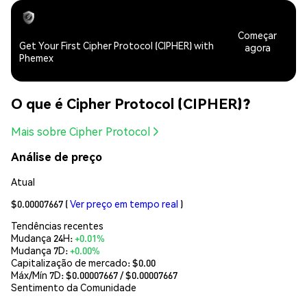
Começar
Get Your First Cipher Protocol (CIPHER) with
agora
Phemex
O que é Cipher Protocol (CIPHER)?
Mais sobre Cipher Protocol
Análise de preço
Atual
$0.00007667
(
Ver preço em tempo real
)
Tendências recentes
Mudança 24H:
+0.01%
Mudança 7D:
+0.00%
Capitalização de mercado:
$0.00
Máx/Mín 7D: $
0.00007667
/ $
0.00007667
Sentimento da Comunidade