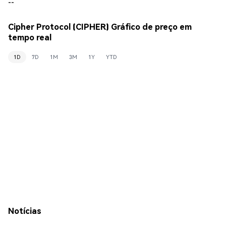
--
Cipher Protocol (CIPHER) Gráfico de preço em
tempo real
1D
7D
1M
3M
1Y
YTD
Notícias