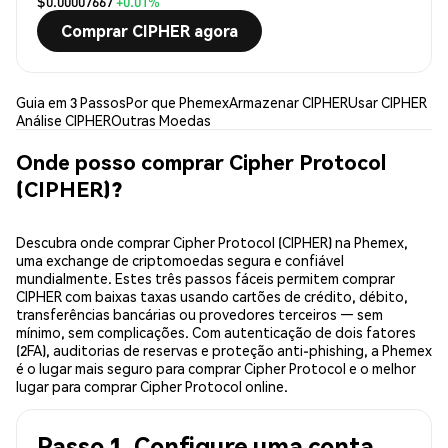
$0.00007667
+0.01%
Comprar CIPHER agora
Guia em 3 Passos
Por que Phemex
Armazenar CIPHER
Usar CIPHER
Análise CIPHER
Outras Moedas
Onde posso comprar Cipher Protocol
(CIPHER)?
Descubra onde comprar Cipher Protocol (CIPHER) na Phemex,
uma exchange de criptomoedas segura e confiável
mundialmente. Estes três passos fáceis permitem comprar
CIPHER com baixas taxas usando cartões de crédito, débito,
transferências bancárias ou provedores terceiros — sem
mínimo, sem complicações. Com autenticação de dois fatores
(2FA), auditorias de reservas e proteção anti-phishing, a Phemex
é o lugar mais seguro para comprar Cipher Protocol e o melhor
lugar para comprar Cipher Protocol online.
Passo 1. Configure uma conta