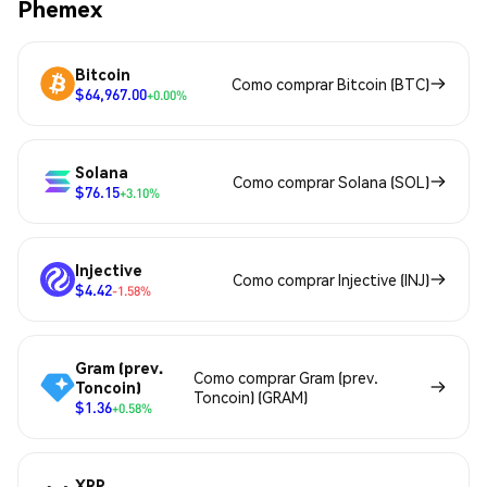
Phemex
Bitcoin
Como comprar Bitcoin (BTC)
$64,967.00
+0.00%
Solana
Como comprar Solana (SOL)
$76.15
+3.10%
Injective
Como comprar Injective (INJ)
$4.42
-1.58%
Gram (prev.
Como comprar Gram (prev.
Toncoin)
Toncoin) (GRAM)
$1.36
+0.58%
XRP