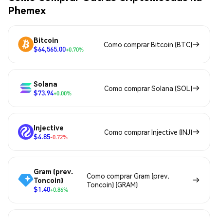
Phemex
Bitcoin
Como comprar Bitcoin (BTC)
$64,565.00
+0.70%
Solana
Como comprar Solana (SOL)
$73.94
+0.00%
Injective
Como comprar Injective (INJ)
$4.85
-0.72%
Gram (prev.
Como comprar Gram (prev.
Toncoin)
Toncoin) (GRAM)
$1.40
+0.86%