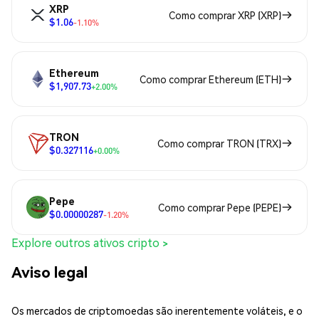
XRP
Como comprar XRP (XRP)
$1.06
-1.10%
Ethereum
Como comprar Ethereum (ETH)
$1,907.73
+2.00%
TRON
Como comprar TRON (TRX)
$0.327116
+0.00%
Pepe
Como comprar Pepe (PEPE)
$0.00000287
-1.20%
Explore outros ativos cripto >
Aviso legal
Os mercados de criptomoedas são inerentemente voláteis, e o