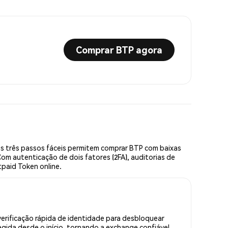
Comprar BTP agora
s três passos fáceis permitem comprar BTP com baixas
om autenticação de dois fatores (2FA), auditorias de
tpaid Token online.
erificação rápida de identidade para desbloquear
gida desde o início, tornando a exchange confiável.