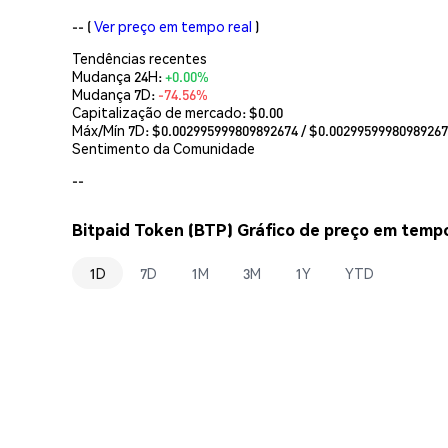
--
(
Ver preço em tempo real
)
Tendências recentes
Mudança 24H:
+0.00%
Mudança 7D:
-74.56%
Capitalização de mercado:
$0.00
Máx/Mín 7D: $
0.002995999809892674
/ $
0.0029959998098926
Sentimento da Comunidade
--
Bitpaid Token (BTP) Gráfico de preço em tempo
1D
7D
1M
3M
1Y
YTD