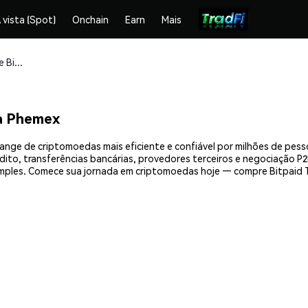
 vista (Spot)
Onchain
Earn
Mais
Compre e armazene Bitpaid Token (BTP) com segurança
a Phemex
ange de criptomoedas mais eficiente e confiável por milhões de pes
ito, transferências bancárias, provedores terceiros e negociação P2P
mples. Comece sua jornada em criptomoedas hoje — compre Bitpaid T