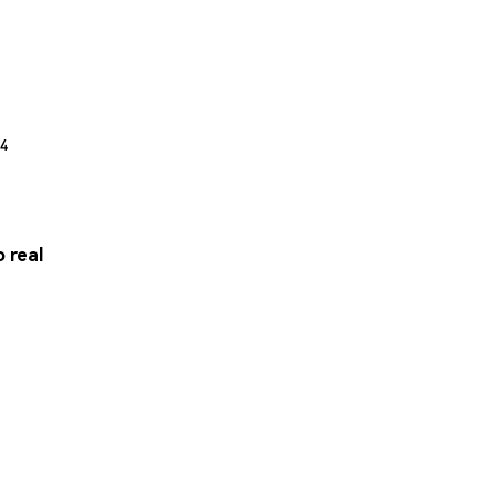
74
 real