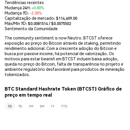
Tendências recentes
Mudança 24H:
+0.80%
Mudança 7D:
-2.30%
Capitalização de mercado:
$114,609.00
Máx/Mín 7D: $
0.0081514
/ $
0.0075502
Sentimento da Comunidade
The community sentiment is now Neutro. BTCST oferece
exposição ao preço do Bitcoin através de staking, permitindo
rendimento adicional. Com a crescente adoção do Bitcoin e
busca por passive income, há potencial de valorização. Os
motivos para estar bearish em BTCST incluem baixa adoção,
queda no preço do Bitcoin, falta de transparência no projeto e
ambiente regulatório desfavorável para produtos de mineração
tokenizados.
BTC Standard Hashrate Token (BTCST) Gráfico de
preço em tempo real
1D
7D
1M
3M
1Y
YTD