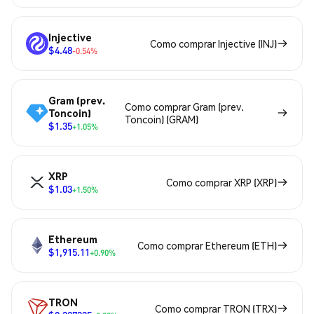
Injective
Como comprar Injective (INJ)
$4.48
-0.54%
Gram (prev.
Como comprar Gram (prev.
Toncoin)
Toncoin) (GRAM)
$1.35
+1.05%
XRP
Como comprar XRP (XRP)
$1.03
+1.50%
Ethereum
Como comprar Ethereum (ETH)
$1,915.11
+0.90%
TRON
Como comprar TRON (TRX)