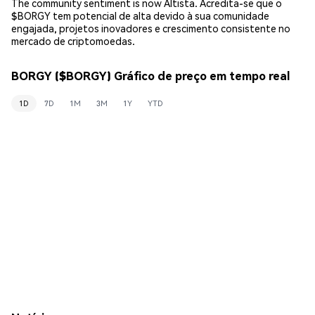
The community sentiment is now Altista. Acredita-se que o
$BORGY tem potencial de alta devido à sua comunidade
engajada, projetos inovadores e crescimento consistente no
mercado de criptomoedas.
BORGY ($BORGY) Gráfico de preço em tempo real
1D
7D
1M
3M
1Y
YTD