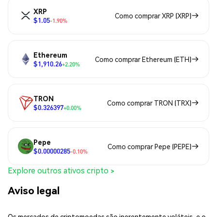
XRP
Como comprar XRP (XRP)
$1.05
-1.90%
Ethereum
Como comprar Ethereum (ETH)
$1,910.26
+2.20%
TRON
Como comprar TRON (TRX)
$0.326397
+0.00%
Pepe
Como comprar Pepe (PEPE)
$0.00000285
-0.10%
Explore outros ativos cripto >
Aviso legal
Os mercados de criptomoedas são inerentemente voláteis, e o