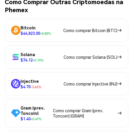
Como Comprar Outras Criptomoedas na
Phemex
Bitcoin
Como comprar Bitcoin (BTC)
$64,823.00
+0.80%
Solana
Como comprar Solana (SOL)
$74.12
+0.10%
Injective
Como comprar Injective (INJ)
$4.70
-3.66%
Gram (prev.
Como comprar Gram (prev.
Toncoin)
Toncoin) (GRAM)
$1.40
+0.49%