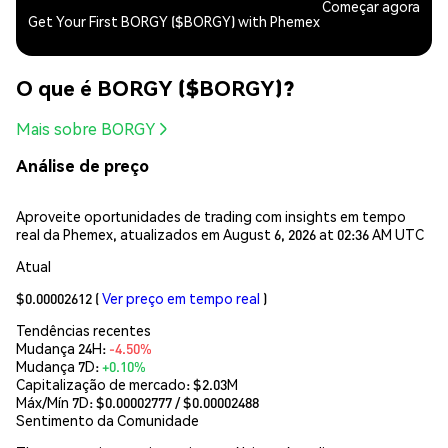
Começar agora
Get Your First BORGY ($BORGY) with Phemex
O que é BORGY ($BORGY)?
Mais sobre BORGY
Análise de preço
Aproveite oportunidades de trading com insights em tempo
real da Phemex, atualizados em August 6, 2026 at 02:36 AM UTC
Atual
$0.00002612
(
Ver preço em tempo real
)
Tendências recentes
Mudança 24H:
-4.50%
Mudança 7D:
+0.10%
Capitalização de mercado:
$2.03M
Máx/Mín 7D: $
0.00002777
/ $
0.00002488
Sentimento da Comunidade