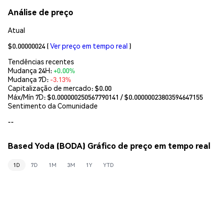
Análise de preço
Atual
$0.00000024
(
Ver preço em tempo real
)
Tendências recentes
Mudança 24H:
+0.00%
Mudança 7D:
-3.13%
Capitalização de mercado:
$0.00
Máx/Mín 7D: $
0.000000250567790141
/ $
0.00000023803594647155
Sentimento da Comunidade
--
Based Yoda (BODA) Gráfico de preço em tempo real
1D
7D
1M
3M
1Y
YTD