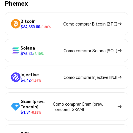
Phemex
Bitcoin
Como comprar Bitcoin (BTC)
$64,850.00
-0.30%
Solana
Como comprar Solana (SOL)
$76.34
+2.10%
Injective
Como comprar Injective (INJ)
$4.42
-1.69%
Gram (prev.
Como comprar Gram (prev.
Toncoin)
Toncoin) (GRAM)
$1.34
-0.82%