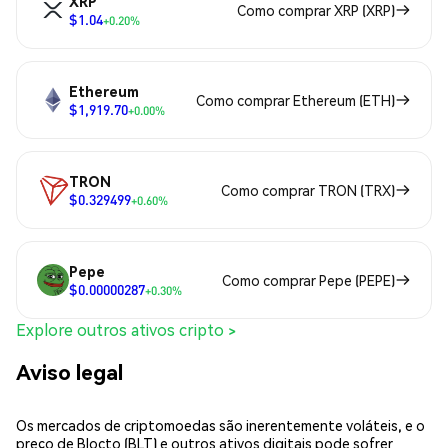
XRP
Como comprar XRP (XRP)
$1.04
+0.20%
Ethereum
Como comprar Ethereum (ETH)
$1,919.70
+0.00%
TRON
Como comprar TRON (TRX)
$0.329499
+0.60%
Pepe
Como comprar Pepe (PEPE)
$0.00000287
+0.30%
Explore outros ativos cripto >
Aviso legal
Os mercados de criptomoedas são inerentemente voláteis, e o
preço de Blocto (BLT) e outros ativos digitais pode sofrer