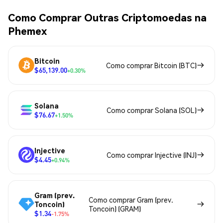
Como Comprar Outras Criptomoedas na
Phemex
Bitcoin
Como comprar Bitcoin (BTC)
$65,139.00
+0.30%
Solana
Como comprar Solana (SOL)
$76.67
+1.50%
Injective
Como comprar Injective (INJ)
$4.45
+0.94%
Gram (prev.
Como comprar Gram (prev.
Toncoin)
Toncoin) (GRAM)
$1.34
-1.75%