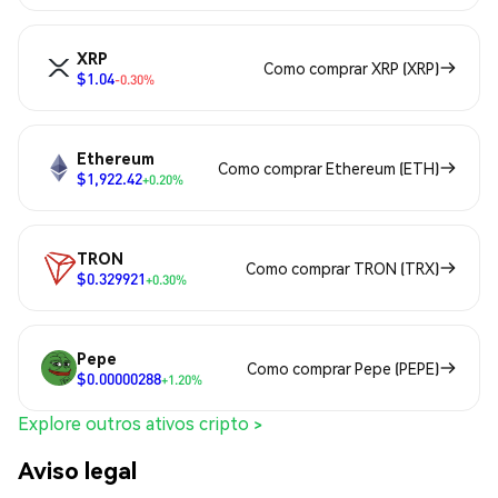
XRP
Como comprar XRP (XRP)
$1.04
-0.30%
Ethereum
Como comprar Ethereum (ETH)
$1,922.42
+0.20%
TRON
Como comprar TRON (TRX)
$0.329921
+0.30%
Pepe
Como comprar Pepe (PEPE)
$0.00000288
+1.20%
Explore outros ativos cripto >
Aviso legal