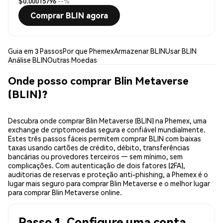
$0.00015796
--%
Comprar BLIN agora
Guia em 3 Passos
Por que Phemex
Armazenar BLIN
Usar BLIN
Análise BLIN
Outras Moedas
Onde posso comprar Blin Metaverse
(BLIN)?
Descubra onde comprar Blin Metaverse (BLIN) na Phemex, uma
exchange de criptomoedas segura e confiável mundialmente.
Estes três passos fáceis permitem comprar BLIN com baixas
taxas usando cartões de crédito, débito, transferências
bancárias ou provedores terceiros — sem mínimo, sem
complicações. Com autenticação de dois fatores (2FA),
auditorias de reservas e proteção anti-phishing, a Phemex é o
lugar mais seguro para comprar Blin Metaverse e o melhor lugar
para comprar Blin Metaverse online.
Passo 1. Configure uma conta