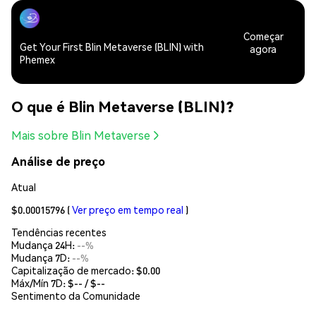
Começar
Get Your First Blin Metaverse (BLIN) with
agora
Phemex
O que é Blin Metaverse (BLIN)?
Mais sobre Blin Metaverse
Análise de preço
Atual
$0.00015796
(
Ver preço em tempo real
)
Tendências recentes
Mudança 24H:
--%
Mudança 7D:
--%
Capitalização de mercado:
$0.00
Máx/Mín 7D: $
--
/ $
--
Sentimento da Comunidade