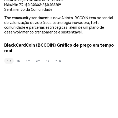
Máx/Mín 7D: $
0.040649
/ $
0.033209
Sentimento da Comunidade
The community sentiment is now Altista. BCCOIN tem potencial
de valorização devido à sua tecnologia inovadora, forte
comunidade e parcerias estratégicas, além de um plano de
desenvolvimento transparente e sustentável.
BlackCardCoin (BCCOIN) Gráfico de preço em tempo
real
1D
7D
1M
3M
1Y
YTD