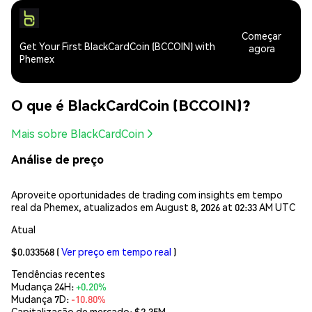
Começar
Get Your First BlackCardCoin (BCCOIN) with
agora
Phemex
O que é BlackCardCoin (BCCOIN)?
Mais sobre BlackCardCoin
Análise de preço
Aproveite oportunidades de trading com insights em tempo
real da Phemex, atualizados em August 8, 2026 at 02:33 AM UTC
Atual
$0.033568
(
Ver preço em tempo real
)
Tendências recentes
Mudança 24H:
+0.20%
Mudança 7D:
-10.80%
Capitalização de mercado:
$2.35M