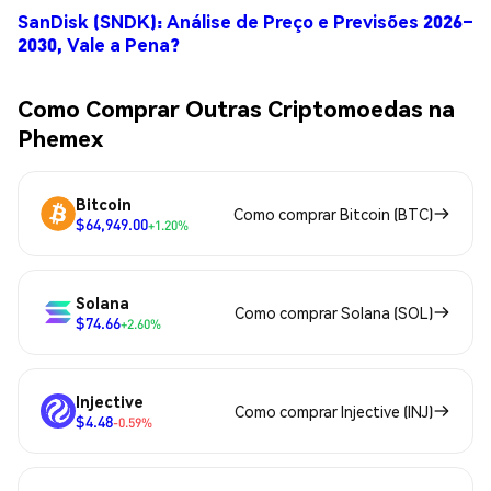
SanDisk (SNDK): Análise de Preço e Previsões 2026–
2030, Vale a Pena?
Como Comprar Outras Criptomoedas na
Phemex
Bitcoin
Como comprar Bitcoin (BTC)
$64,949.00
+1.20%
Solana
Como comprar Solana (SOL)
$74.66
+2.60%
Injective
Como comprar Injective (INJ)
$4.48
-0.59%