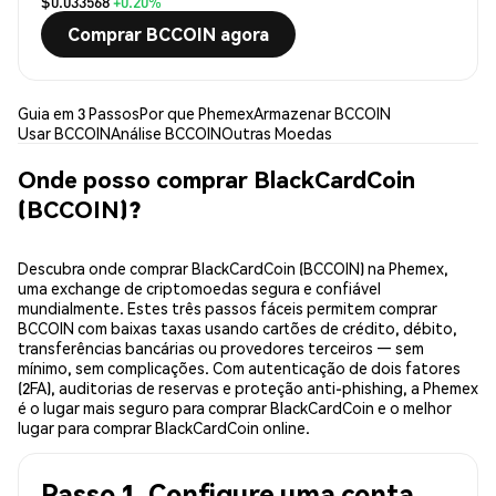
$0.033568
+0.20%
Comprar BCCOIN agora
Guia em 3 Passos
Por que Phemex
Armazenar BCCOIN
Usar BCCOIN
Análise BCCOIN
Outras Moedas
Onde posso comprar BlackCardCoin
(BCCOIN)?
Descubra onde comprar BlackCardCoin (BCCOIN) na Phemex,
uma exchange de criptomoedas segura e confiável
mundialmente. Estes três passos fáceis permitem comprar
BCCOIN com baixas taxas usando cartões de crédito, débito,
transferências bancárias ou provedores terceiros — sem
mínimo, sem complicações. Com autenticação de dois fatores
(2FA), auditorias de reservas e proteção anti-phishing, a Phemex
é o lugar mais seguro para comprar BlackCardCoin e o melhor
lugar para comprar BlackCardCoin online.
Passo 1. Configure uma conta