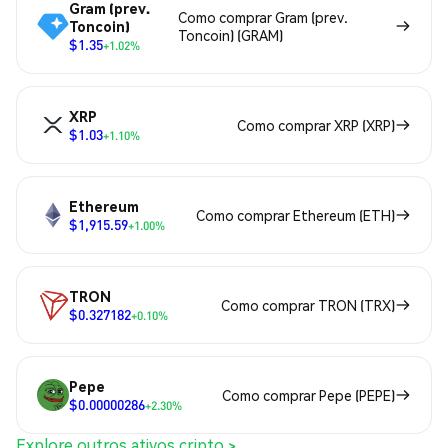
Gram (prev.
Como comprar Gram (prev.
Toncoin)
Toncoin) (GRAM)
$1.35
+1.02%
XRP
Como comprar XRP (XRP)
$1.03
+1.10%
Ethereum
Como comprar Ethereum (ETH)
$1,915.59
+1.00%
TRON
Como comprar TRON (TRX)
$0.327182
+0.10%
Pepe
Como comprar Pepe (PEPE)
$0.00000286
+2.30%
Explore outros ativos cripto >