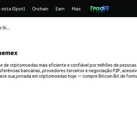
 vista (Spot)
Onchain
Earn
Mais
Compre e armazene Bitcoin Bit (BCB) com segurança
Phemex
ge de criptomoedas mais eficiente e confiável por milhões de pesso
nsferências bancárias, provedores terceiros e negociação P2P, acessív
ce sua jornada em criptomoedas hoje — compre Bitcoin Bit de forma