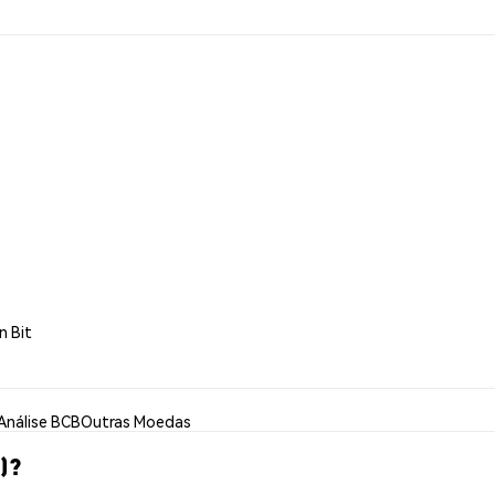
n Bit
Análise BCB
Outras Moedas
)?