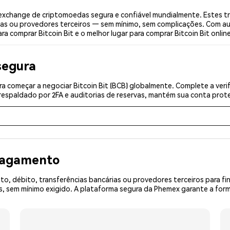
 exchange de criptomoedas segura e confiável mundialmente. Estes t
ias ou provedores terceiros — sem mínimo, sem complicações. Com aut
a comprar Bitcoin Bit e o melhor lugar para comprar Bitcoin Bit online
segura
 começar a negociar Bitcoin Bit (BCB) globalmente. Complete a veri
espaldado por 2FA e auditorias de reservas, mantém sua conta prote
 pagamento
o, débito, transferências bancárias ou provedores terceiros para f
 sem mínimo exigido. A plataforma segura da Phemex garante a forma