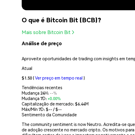
O que é Bitcoin Bit (BCB)?
Mais sobre Bitcoin Bit
Análise de preço
Aproveite oportunidades de trading com insights em temp
Atual
$1.50
(
Ver preço em tempo real
)
Tendências recentes
Mudança 24H:
--%
Mudança 7D:
+0.00%
Capitalização de mercado:
$6.44M
Máx/Mín 7D: $
--
/ $
--
Sentimento da Comunidade
The community sentiment is now Neutro. Acredita-se que o
de adoção crescente no mercado cripto. Os motivos para es
dificultam cortes de juros e impactam negativamente a e