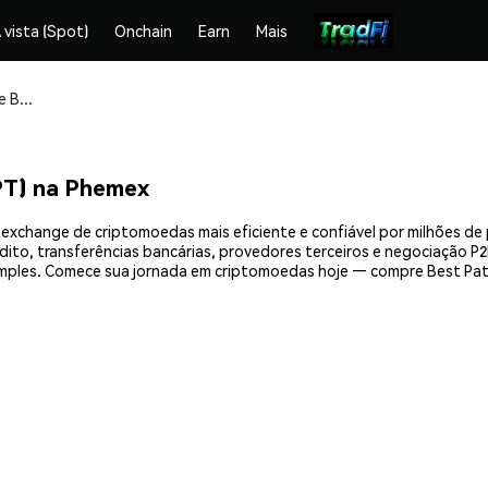
 vista (Spot)
Onchain
Earn
Mais
Compre e armazene Best Patent Token (BPT) com segurança
PT) na Phemex
exchange de criptomoedas mais eficiente e confiável por milhões d
ito, transferências bancárias, provedores terceiros e negociação P2P
mples. Comece sua jornada em criptomoedas hoje — compre Best Pat