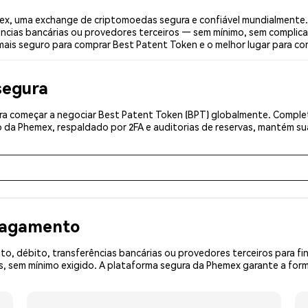
x, uma exchange de criptomoedas segura e confiável mundialmente.
ências bancárias ou provedores terceiros — sem mínimo, sem complica
 mais seguro para comprar Best Patent Token e o melhor lugar para co
segura
a começar a negociar Best Patent Token (BPT) globalmente. Complete
 da Phemex, respaldado por 2FA e auditorias de reservas, mantém sua
 pagamento
o, débito, transferências bancárias ou provedores terceiros para f
 sem mínimo exigido. A plataforma segura da Phemex garante a forma