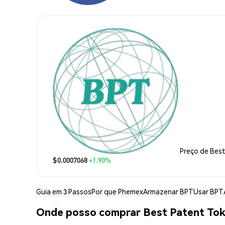
Preço de Bes
$0.0007068
+1.90%
Guia em 3 Passos
Por que Phemex
Armazenar BPT
Usar BPT
Onde posso comprar Best Patent Tok