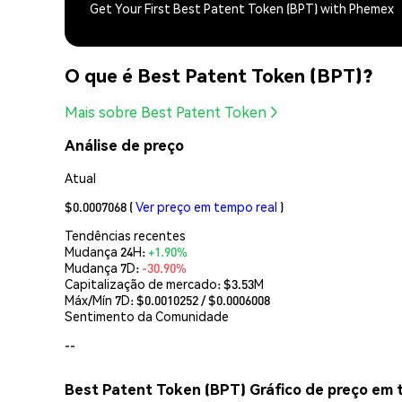
Get Your First Best Patent Token (BPT) with Phemex
O que é Best Patent Token (BPT)?
Mais sobre Best Patent Token
Análise de preço
Atual
$0.0007068
(
Ver preço em tempo real
)
Tendências recentes
Mudança 24H:
+1.90%
Mudança 7D:
-30.90%
Capitalização de mercado:
$3.53M
Máx/Mín 7D: $
0.0010252
/ $
0.0006008
Sentimento da Comunidade
--
Best Patent Token (BPT) Gráfico de preço em 