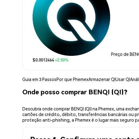
Preço de BEN
$0.0012464
+2.50%
Guia em 3 Passos
Por que Phemex
Armazenar QI
Usar QI
Anál
Onde posso comprar BENQI (QI)?
Descubra onde comprar BENQI (QI) na Phemex, uma exchan
cartões de crédito, débito, transferências bancárias ou 
proteção anti-phishing, a Phemex é o lugar mais seguro p