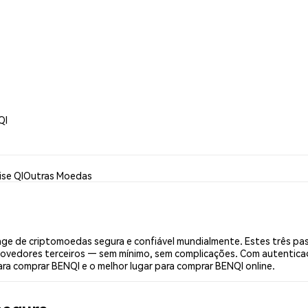
QI
ise QI
Outras Moedas
ge de criptomoedas segura e confiável mundialmente. Estes três pa
provedores terceiros — sem mínimo, sem complicações. Com autenticaçã
ara comprar BENQI e o melhor lugar para comprar BENQI online.