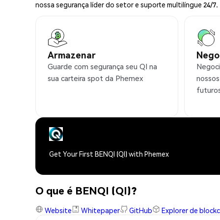
nossa segurança líder do setor e suporte multilíngue 24/7.
Armazenar
Nego
Guarde com segurança seu QI na
Negoci
sua carteira spot da Phemex
nossos
futuro
Get Your First BENQI (QI) with Phemex
O que é BENQI (QI)?
Website
Whitepaper
GitHub
Explorer de block