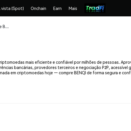
 vista (Spot)
Onchain
Earn
Mais
Compre e armazene BENQI (QI) com segurança
riptomoedas mais eficiente e confiável por milhões de pessoas. Ap
erências bancárias, provedores terceiros e negociação P2P, acessível
rnada em criptomoedas hoje — compre BENQI de forma segura e conf