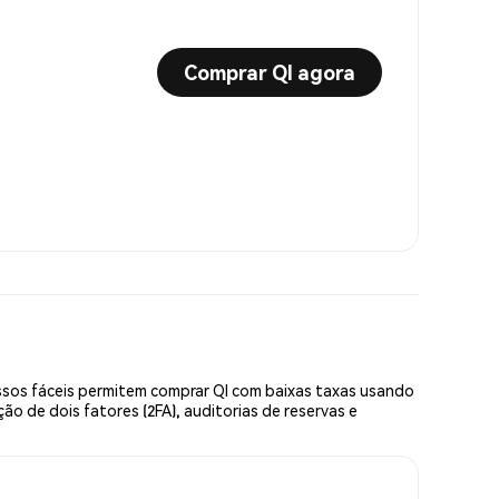
Comprar QI agora
ssos fáceis permitem comprar QI com baixas taxas usando
o de dois fatores (2FA), auditorias de reservas e