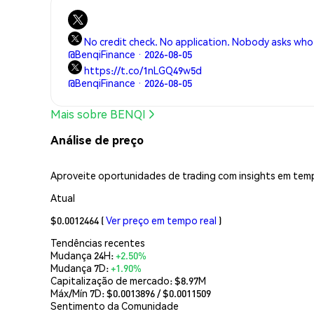
No credit check. No application. Nobody asks who
@BenqiFinance · 2026-08-05
https://t.co/1nLGQ49w5d
@BenqiFinance · 2026-08-05
Mais sobre BENQI
Análise de preço
Aproveite oportunidades de trading com insights em temp
Atual
$0.0012464
(
Ver preço em tempo real
)
Tendências recentes
Mudança 24H:
+2.50%
Mudança 7D:
+1.90%
Capitalização de mercado:
$8.97M
Máx/Mín 7D: $
0.0013896
/ $
0.0011509
Sentimento da Comunidade