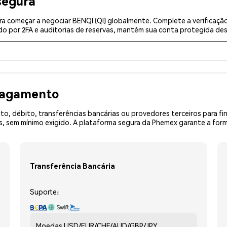
segura
a começar a negociar BENQI (QI) globalmente. Complete a verificaçã
o por 2FA e auditorias de reservas, mantém sua conta protegida desd
 pagamento
o, débito, transferências bancárias ou provedores terceiros para f
sem mínimo exigido. A plataforma segura da Phemex garante a forma
Transferência Bancária
Suporte:
Moedas
USD/EUR/CHF/AUD/GBP/JPY