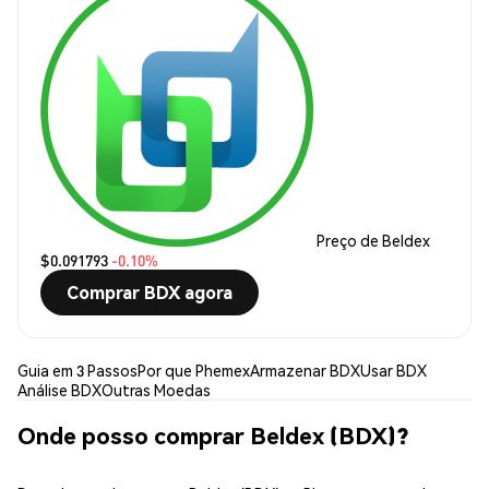
Preço de Beldex
$0.091793
-0.10%
Comprar BDX agora
Guia em 3 Passos
Por que Phemex
Armazenar BDX
Usar BDX
Análise BDX
Outras Moedas
Onde posso comprar Beldex (BDX)?