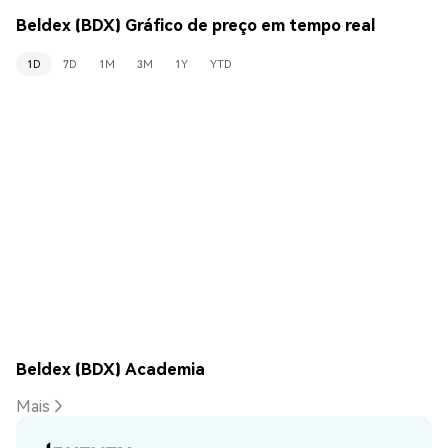
Beldex (BDX) Gráfico de preço em tempo real
1D
7D
1M
3M
1Y
YTD
Beldex (BDX) Academia
Mais