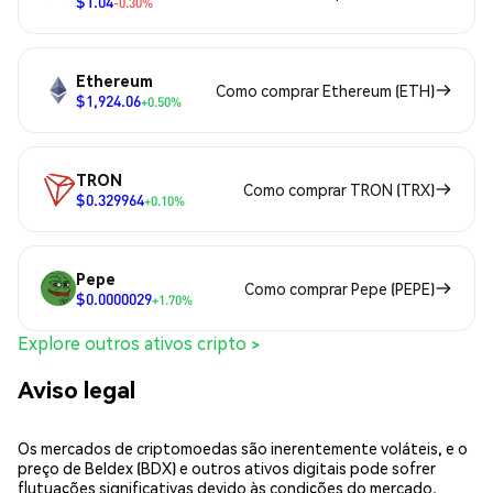
$1.04
-0.30%
Ethereum
Como comprar Ethereum (ETH)
$1,924.06
+0.50%
TRON
Como comprar TRON (TRX)
$0.329964
+0.10%
Pepe
Como comprar Pepe (PEPE)
$0.0000029
+1.70%
Explore outros ativos cripto >
Aviso legal
Os mercados de criptomoedas são inerentemente voláteis, e o
preço de Beldex (BDX) e outros ativos digitais pode sofrer
flutuações significativas devido às condições do mercado,