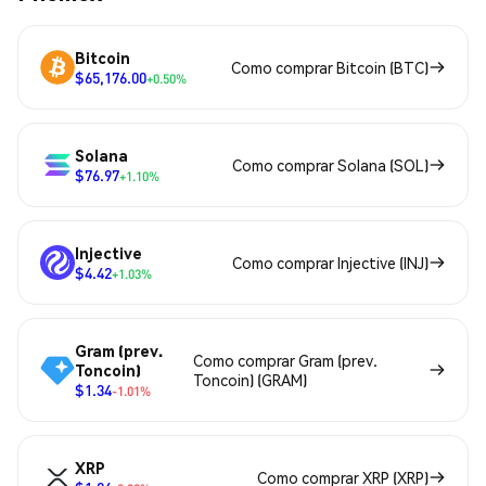
Bitcoin
Como comprar Bitcoin (BTC)
$65,176.00
+0.50%
Solana
Como comprar Solana (SOL)
$76.97
+1.10%
Injective
Como comprar Injective (INJ)
$4.42
+1.03%
Gram (prev.
Como comprar Gram (prev.
Toncoin)
Toncoin) (GRAM)
$1.34
-1.01%
XRP
Como comprar XRP (XRP)