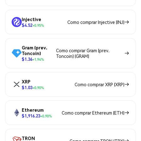
Injective
Como comprar Injective (INJ)
$4.52
+0.95%
Gram (prev.
Como comprar Gram (prev.
Toncoin)
Toncoin) (GRAM)
$1.36
+1.94%
XRP
Como comprar XRP (XRP)
$1.03
+0.90%
Ethereum
Como comprar Ethereum (ETH)
$1,916.23
+0.90%
TRON