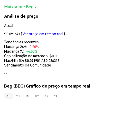
Mais sobre Beg
Análise de preço
Atual
$0.091641
(
Ver preço em tempo real
)
Tendências recentes
Mudança 24H:
-0.20%
Mudança 7D:
+4.50%
Capitalização de mercado:
$0.00
Máx/Mín 7D: $
0.091901
/ $
0.086313
Sentimento da Comunidade
--
Beg (BEG) Gráfico de preço em tempo real
1D
7D
1M
3M
1Y
YTD