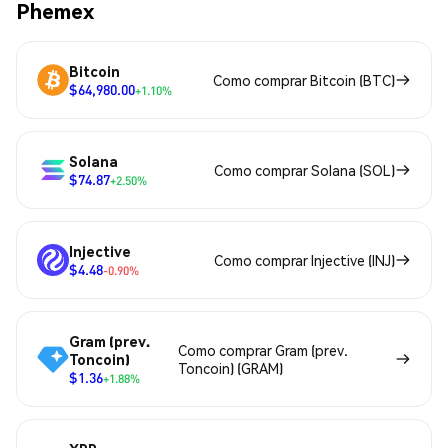
Phemex
Bitcoin
Como comprar Bitcoin (BTC)
$64,980.00
+1.10%
Solana
Como comprar Solana (SOL)
$74.87
+2.50%
Injective
Como comprar Injective (INJ)
$4.48
-0.90%
Gram (prev.
Como comprar Gram (prev.
Toncoin)
Toncoin) (GRAM)
$1.36
+1.88%