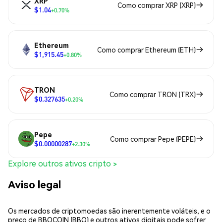
XRP
Como comprar XRP (XRP)
$1.04
+0.70%
Ethereum
Como comprar Ethereum (ETH)
$1,915.45
+0.80%
TRON
Como comprar TRON (TRX)
$0.327635
+0.20%
Pepe
Como comprar Pepe (PEPE)
$0.00000287
+2.30%
Explore outros ativos cripto >
Aviso legal
Os mercados de criptomoedas são inerentemente voláteis, e o
preço de BBQCOIN (BBQ) e outros ativos digitais pode sofrer