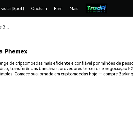
 vista (Spot)
Onchain
Earn
Mais
Compre e armazene Barking Dog (BARK) com segurança
na Phemex
nge de criptomoedas mais eficiente e confiável por milhões de pess
ito, transferências bancárias, provedores terceiros e negociação P2P
imples. Comece sua jornada em criptomoedas hoje — compre Barking