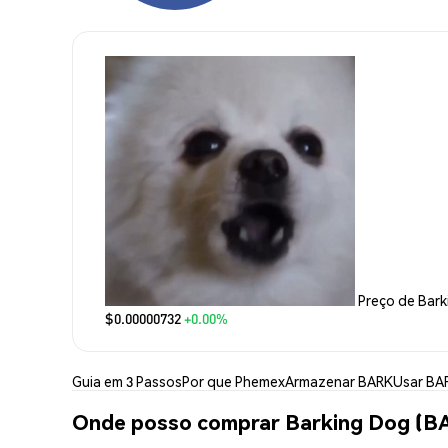
Preço de Bar
$0.00000732
+0.00%
Guia em 3 Passos
Por que Phemex
Armazenar BARK
Usar BA
Onde posso comprar Barking Dog (B