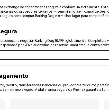
a exchange de criptomoedas segura e confiável mundialmente. Este
bancárias ou provedores terceiros — sem mínimo, sem complicações. C
s seguro para comprar Barking Dog e o melhor lugar para comprar Bar
segura
a começar a negociar Barking Dog (BARK) globalmente. Complete a ve
espaldado por 2FA e auditorias de reservas, mantém sua conta prote
 pagamento
o, débito, transferências bancárias ou provedores terceiros para f
 sem mínimo exigido. A plataforma segura da Phemex garante a form