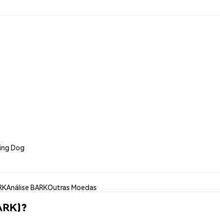
king Dog
RK
Análise BARK
Outras Moedas
ARK)?