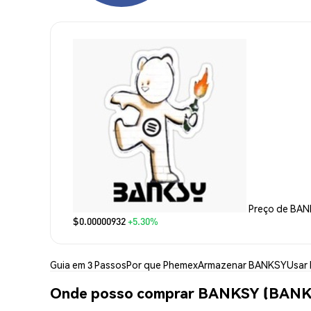
Preço de BA
$0.00000932
+5.30%
Guia em 3 Passos
Por que Phemex
Armazenar BANKSY
Usar
Onde posso comprar BANKSY (BANK