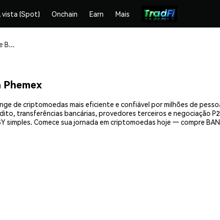
 vista (Spot)
Onchain
Earn
Mais
Compre e armazene BANKSY (BANKSY) com segurança
a Phemex
e de criptomoedas mais eficiente e confiável por milhões de pesso
ito, transferências bancárias, provedores terceiros e negociação P2P
Y simples. Comece sua jornada em criptomoedas hoje — compre BANK