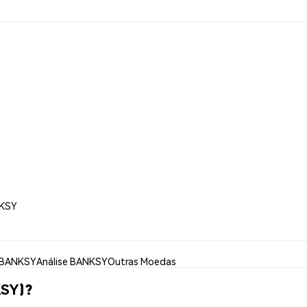
NKSY
 BANKSY
Análise BANKSY
Outras Moedas
SY)?