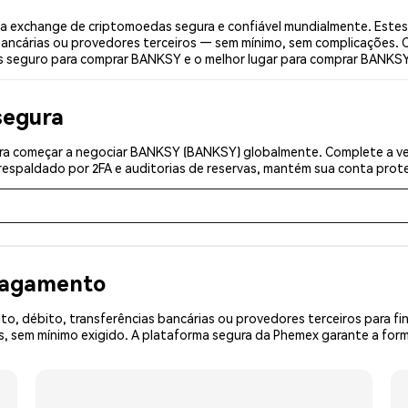
exchange de criptomoedas segura e confiável mundialmente. Estes
bancárias ou provedores terceiros — sem mínimo, sem complicações. C
ais seguro para comprar BANKSY e o melhor lugar para comprar BANKSY
segura
ra começar a negociar BANKSY (BANKSY) globalmente. Complete a ver
espaldado por 2FA e auditorias de reservas, mantém sua conta prote
 pagamento
o, débito, transferências bancárias ou provedores terceiros para f
 sem mínimo exigido. A plataforma segura da Phemex garante a form