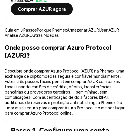
$0.00076429
+0.50%
Comprar AZUR agora
Guia em 3 Passos
Por que Phemex
Armazenar AZUR
Usar AZUR
Análise AZUR
Outras Moedas
Onde posso comprar Azuro Protocol
(AZUR)?
Descubra onde comprar Azuro Protocol (AZUR) na Phemex, uma
exchange de criptomoedas segura e confiável mundialmente.
Estes três passos fáceis permitem comprar AZUR com baixas
taxas usando cartões de crédito, débito, transferências
bancárias ou provedores terceiros — sem mínimo, sem
complicações. Com autenticação de dois fatores (2FA),
auditorias de reservas e proteção anti-phishing, a Phemex é o
lugar mais seguro para comprar Azuro Protocol e o melhor lugar
para comprar Azuro Protocol online.
Passo 1. Configure uma conta