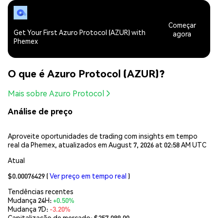
Começar
Get Your First Azuro Protocol (AZUR) with
agora
Phemex
O que é Azuro Protocol (AZUR)?
Mais sobre Azuro Protocol
Análise de preço
Aproveite oportunidades de trading com insights em tempo
real da Phemex, atualizados em August 7, 2026 at 02:58 AM UTC
Atual
$0.00076429
(
Ver preço em tempo real
)
Tendências recentes
Mudança 24H:
+0.50%
Mudança 7D:
-3.20%
Capitalização de mercado:
$257,089.00