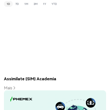
1D
7D
1M
3M
1Y
YTD
Assimilate (SIM) Academia
Mais