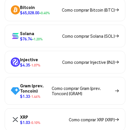
Bitcoin
Como comprar Bitcoin (BTC)
$65,028.00
+0.40%
Solana
Como comprar Solana (SOL)
$76.74
+1.20%
Injective
Como comprar Injective (INJ)
$4.35
-1.07%
Gram (prev.
Como comprar Gram (prev.
Toncoin)
Toncoin) (GRAM)
$1.33
-1.44%
XRP
Como comprar XRP (XRP)
$1.03
-0.10%