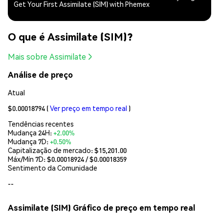
Get Your First Assimilate (SIM) with Phemex
O que é Assimilate (SIM)?
Mais sobre Assimilate
Análise de preço
Atual
$0.00018794
(
Ver preço em tempo real
)
Tendências recentes
Mudança 24H:
+2.00%
Mudança 7D:
+0.50%
Capitalização de mercado:
$15,201.00
Máx/Mín 7D: $
0.00018924
/ $
0.00018359
Sentimento da Comunidade
--
Assimilate (SIM) Gráfico de preço em tempo real