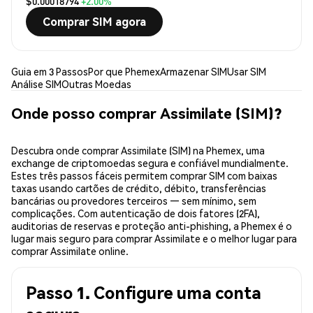
$0.00018794
+2.00%
Comprar SIM agora
Guia em 3 Passos
Por que Phemex
Armazenar SIM
Usar SIM
Análise SIM
Outras Moedas
Onde posso comprar Assimilate (SIM)?
Descubra onde comprar Assimilate (SIM) na Phemex, uma
exchange de criptomoedas segura e confiável mundialmente.
Estes três passos fáceis permitem comprar SIM com baixas
taxas usando cartões de crédito, débito, transferências
bancárias ou provedores terceiros — sem mínimo, sem
complicações. Com autenticação de dois fatores (2FA),
auditorias de reservas e proteção anti-phishing, a Phemex é o
lugar mais seguro para comprar Assimilate e o melhor lugar para
comprar Assimilate online.
Passo 1. Configure uma conta