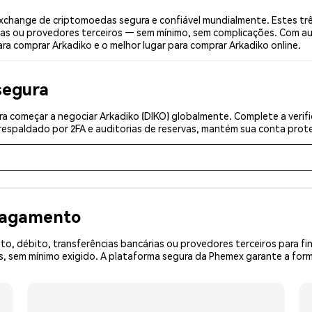
xchange de criptomoedas segura e confiável mundialmente. Estes tr
ias ou provedores terceiros — sem mínimo, sem complicações. Com aut
ra comprar Arkadiko e o melhor lugar para comprar Arkadiko online.
segura
a começar a negociar Arkadiko (DIKO) globalmente. Complete a verif
espaldado por 2FA e auditorias de reservas, mantém sua conta prote
 pagamento
o, débito, transferências bancárias ou provedores terceiros para f
sem mínimo exigido. A plataforma segura da Phemex garante a forma