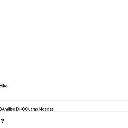
diko
O
Análise DIKO
Outras Moedas
)?