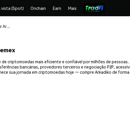
 vista (Spot)
Onchain
Earn
Mais
Compre e armazene Arkadiko (DIKO) com segurança
hemex
 de criptomoedas mais eficiente e confiável por milhões de pessoa
nsferências bancárias, provedores terceiros e negociação P2P, acessív
ece sua jornada em criptomoedas hoje — compre Arkadiko de forma 