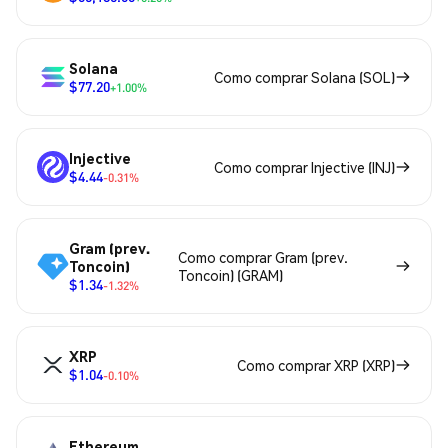
Solana
Como comprar Solana (SOL)
$77.20
+1.00%
Injective
Como comprar Injective (INJ)
$4.44
-0.31%
Gram (prev.
Como comprar Gram (prev.
Toncoin)
Toncoin) (GRAM)
$1.34
-1.32%
XRP
Como comprar XRP (XRP)
$1.04
-0.10%
Ethereum