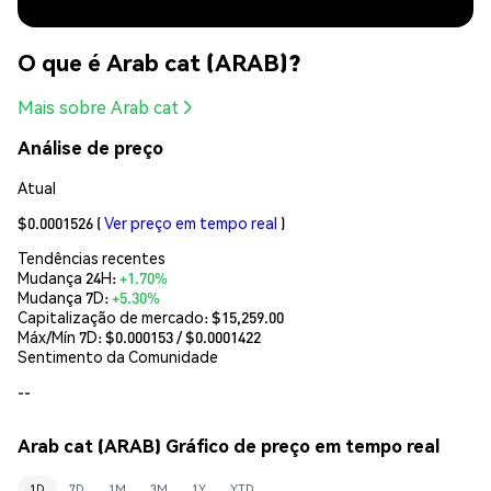
O que é Arab cat (ARAB)?
Mais sobre Arab cat
Análise de preço
Atual
$0.0001526
(
Ver preço em tempo real
)
Tendências recentes
Mudança 24H:
+1.70%
Mudança 7D:
+5.30%
Capitalização de mercado:
$15,259.00
Máx/Mín 7D: $
0.000153
/ $
0.0001422
Sentimento da Comunidade
--
Arab cat (ARAB) Gráfico de preço em tempo real
1D
7D
1M
3M
1Y
YTD