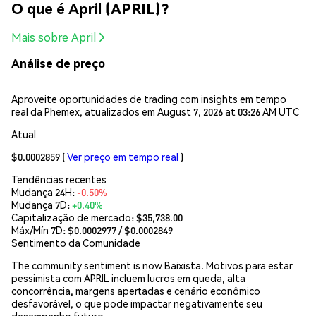
O que é April (APRIL)?
Mais sobre April
Análise de preço
Aproveite oportunidades de trading com insights em tempo
real da Phemex, atualizados em August 7, 2026 at 03:26 AM UTC
Atual
$0.0002859
(
Ver preço em tempo real
)
Tendências recentes
Mudança 24H:
-0.50%
Mudança 7D:
+0.40%
Capitalização de mercado:
$35,738.00
Máx/Mín 7D: $
0.0002977
/ $
0.0002849
Sentimento da Comunidade
The community sentiment is now Baixista. Motivos para estar
pessimista com APRIL incluem lucros em queda, alta
concorrência, margens apertadas e cenário econômico
desfavorável, o que pode impactar negativamente seu
desempenho futuro.