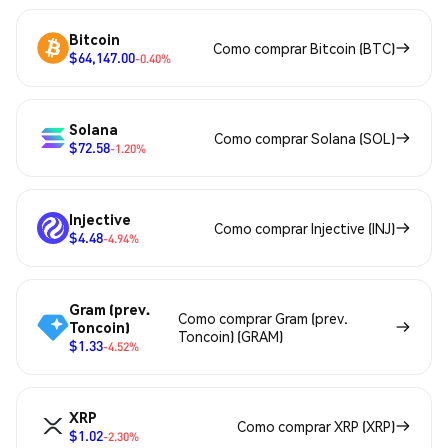
Bitcoin
Como comprar Bitcoin (BTC)
$64,147.00
-0.40%
Solana
Como comprar Solana (SOL)
$72.58
-1.20%
Injective
Como comprar Injective (INJ)
$4.48
-4.94%
Gram (prev.
Como comprar Gram (prev.
Toncoin)
Toncoin) (GRAM)
$1.33
-4.52%
XRP
Como comprar XRP (XRP)
$1.02
-2.30%